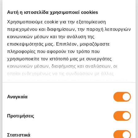
Αυτή η ιστοσελίδα χρησιμοποιεί cookies
Χρησιμοποιούμε cookie για την εξατομίκευση
περιεχομένου και διαφημίσεων, την παροχή λειτουργιών
κοινωνικών μέσων και την ανάλυση της
επισκεψιμότητάς μας. Επιπλέον, μοιραζόμαστε
πληροφορίες που αφορούν τον τρόπο που
χρησιμοποιείτε τον ιστότοπό μας με συνεργάτες
κοινωνικών μέσων, διαφήμισης και αναλύσεων, οι
οποίοι ενδεχομένως να τις συνδυάσουν με άλλες
Οθόνη Premium LCD
πληροφορίες που τους έχετε παραχωρήσει ή τις οποίες
€56,44
έχουν συλλέξει σε σχέση με την από μέρους σας χρήση
Επιλογή
των υπηρεσιών τους.
Αναγκαία
συγκατάθεσης
Με 24% ΦΠΑ
€69,99
Χρόνος
4-6 ώρες
Προτιμήσεις
Εγγύηση
Εφ' όρου ζωής
Στατιστικά