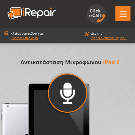
Κλείσε ραντεβού για
Δες την
Express Επισκευή
πορεία επισκευής σου
Αντικατάσταση Μικροφώνου
iPad 2