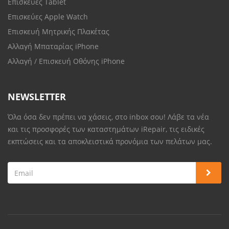
Επισκευές Tablet
Επισκεύες Apple Watch
Επισκευή Μητρικής Πλακέτας
Αλλαγή Μπαταρίας iPhone
Αλλαγή / Επισκευή Οθόνης iPhone
NEWSLETTER
Όλα όσα δεν πρέπει να χάσεις, στο inbox σου! Λάβε τα νέα
και τις προσφορές των καταστημάτων iRepair, τις ειδικές
εκπτώσεις και τα αποκλειστικά προνόμια των πελάτων μας.