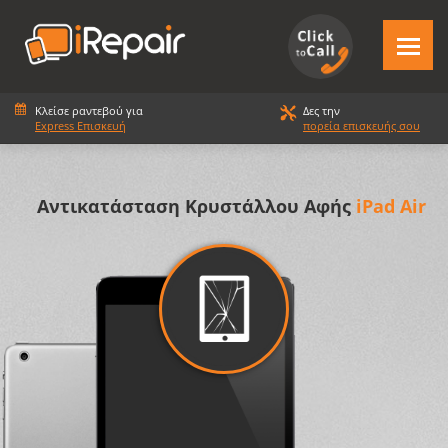
Κλείσε ραντεβού για
Δες την
Express Επισκευή
πορεία επισκευής σου
Αντικατάσταση Κρυστάλλου Αφής
iPad Air