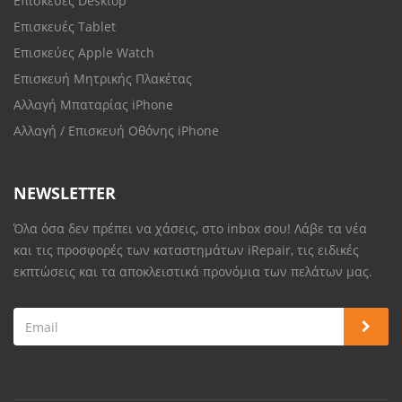
Επισκευές Desktop
Επισκευές Tablet
Επισκεύες Apple Watch
Επισκευή Μητρικής Πλακέτας
Αλλαγή Μπαταρίας iPhone
Αλλαγή / Επισκευή Οθόνης iPhone
NEWSLETTER
Όλα όσα δεν πρέπει να χάσεις, στο inbox σου! Λάβε τα νέα
και τις προσφορές των καταστημάτων iRepair, τις ειδικές
εκπτώσεις και τα αποκλειστικά προνόμια των πελάτων μας.