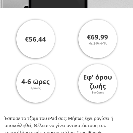
€69,99
€56,44
Με 24% ΦΠΑ
Εφ' όρου
4-6 ώρες
ζωής
Χρόνος
Εγγύηση
Έσπασε το τζάμι του iPad σας; Μήπως έχει ραγίσει ή
αποκολληθεί; Θέλετε να γίνει αντικατάσταση του
κρυστάλλου αφής, σήμερα κιόλας; Στην iRepair