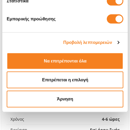
Στατιστικά
Εμπορικής προώθησης
Προβολή λεπτομερειών
Να επιτρέπονται όλα
Επιτρέπεται η επιλογή
Οθόνη Premium LCD
€88,70
Άρνηση
Με 24% ΦΠΑ
€109,99
Χρόνος
4-6 ώρες
Εγγύηση
Εφ' όρου ζωής