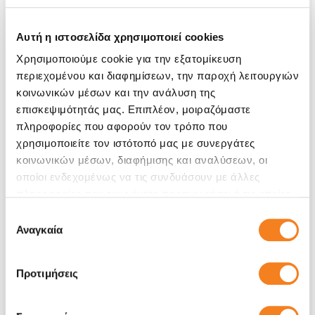
Αυτή η ιστοσελίδα χρησιμοποιεί cookies
Χρησιμοποιούμε cookie για την εξατομίκευση
περιεχομένου και διαφημίσεων, την παροχή λειτουργιών
κοινωνικών μέσων και την ανάλυση της
επισκεψιμότητάς μας. Επιπλέον, μοιραζόμαστε
πληροφορίες που αφορούν τον τρόπο που
χρησιμοποιείτε τον ιστότοπό μας με συνεργάτες
κοινωνικών μέσων, διαφήμισης και αναλύσεων, οι
οποίοι ενδεχομένως να τις συνδυάσουν με άλλες
Kρύσταλλο Aφής
πληροφορίες που τους έχετε παραχωρήσει ή τις οποίες
έχουν συλλέξει σε σχέση με την από μέρους σας χρήση
Επιλογή
€56,44
των υπηρεσιών τους.
Αναγκαία
συγκατάθεσης
Με 24% ΦΠΑ
€69,99
Χρόνος
4-6 ώρες
Προτιμήσεις
Εγγύηση
Εφ' όρου ζωής