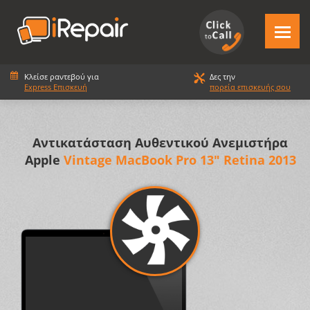
Κλείσε ραντεβού για
Δες την
Express Επισκευή
πορεία επισκευής σου
Αντικατάσταση Αυθεντικού Ανεμιστήρα
Apple
Vintage MacBook Pro 13" Retina 2013