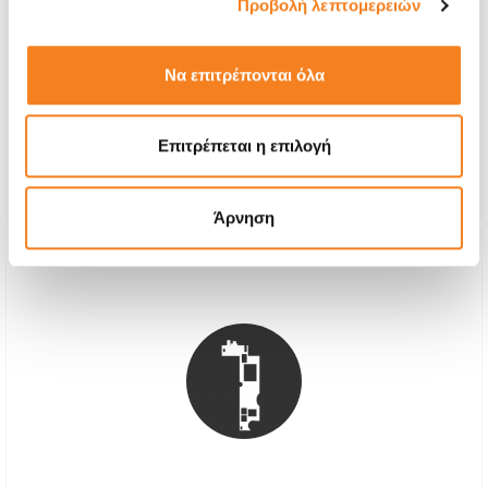
Προβολή λεπτομερειών
Αυθεντικός Ανεμιστήρας Apple
Call
Να επιτρέπονται όλα
Με 24% ΦΠΑ
-
Χρόνος
1-7 ημέρες
Επιτρέπεται η επιλογή
Εγγύηση
6 μήνες
Άρνηση