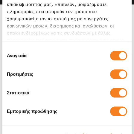
επισκεψιμότητάς μας. Επιπλέον, μοιραζόμαστε
πληροφορίες που αφορούν τον τρόπο που
Η συσκευή σου μπορεί να
χρησιμοποιείτε τον ιστότοπό μας με συνεργάτες
κοινωνικών μέσων, διαφήμισης και αναλύσεων, οι
χρειάζεται και κάποια από
οποίοι ενδεχομένως να τις συνδυάσουν με άλλες
τις παρακάτω επισκευές:
πληροφορίες που τους έχετε παραχωρήσει ή τις οποίες
έχουν συλλέξει σε σχέση με την από μέρους σας χρήση
Επιλογή
των υπηρεσιών τους.
Αναγκαία
συγκατάθεσης
Προτιμήσεις
Στατιστικά
Εμπορικής προώθησης