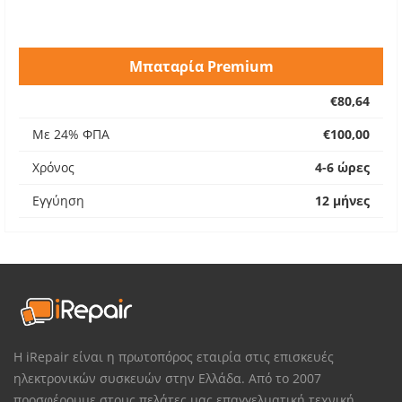
Μπαταρία Premium
€80,64
Με 24% ΦΠΑ
€100,00
Χρόνος
4-6 ώρες
Εγγύηση
12 μήνες
Η iRepair είναι η πρωτοπόρος εταιρία στις επισκευές
ηλεκτρονικών συσκευών στην Ελλάδα. Από το 2007
προσφέρουμε στους πελάτες μας επαγγελματική τεχνική