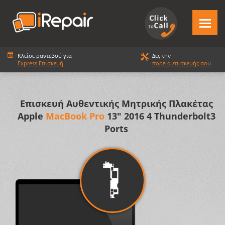
Κλείσε ραντεβού για
Δες την
Express Επισκευή
πορεία επισκευής σου
Επισκευή Αυθεντικής Μητρικής Πλακέτας
Apple
MacBook Pro
13" 2016 4 Thunderbolt3
Ports