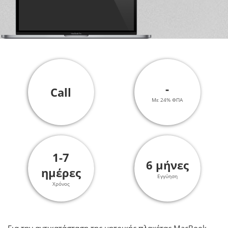
-
Call
Με 24% ΦΠΑ
1-7
6 μήνες
ημέρες
Εγγύηση
Χρόνος