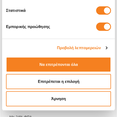
Χρόνος
1-7 ημέρες
Στατιστικά
Εγγύηση
6 μήνες
Εμπορικής προώθησης
Προβολή λεπτομερειών
Να επιτρέπονται όλα
Επιτρέπεται η επιλογή
Αυθεντικός Ανεμιστήρας Apple
Άρνηση
Call
Με 24% ΦΠΑ
-