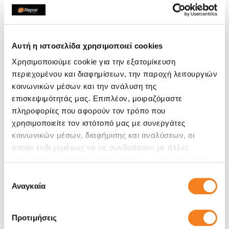
τις παρακάτω επισκευές:
Αυτή η ιστοσελίδα χρησιμοποιεί cookies
Χρησιμοποιούμε cookie για την εξατομίκευση
περιεχομένου και διαφημίσεων, την παροχή λειτουργιών
κοινωνικών μέσων και την ανάλυση της
επισκεψιμότητάς μας. Επιπλέον, μοιραζόμαστε
πληροφορίες που αφορούν τον τρόπο που
χρησιμοποιείτε τον ιστότοπό μας με συνεργάτες
κοινωνικών μέσων, διαφήμισης και αναλύσεων, οι
οποίοι ενδεχομένως να τις συνδυάσουν με άλλες
πληροφορίες που τους έχετε παραχωρήσει ή τις οποίες
έχουν συλλέξει σε σχέση με την από μέρους σας χρήση
Αυθεντική Οθόνη Apple
Επιλογή
των υπηρεσιών τους.
Αναγκαία
συγκατάθεσης
Call
Με 24% ΦΠΑ
-
Προτιμήσεις