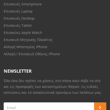
Επισκευές Smartphone
Επισκευές Laptop
Επισκευές Desktop
Επισκευές Tablet
Επισκεύες Apple Watch
Επισκευή Μητρικής Πλακέτας
Αλλαγή Μπαταρίας iPhone
Αλλαγή / Επισκευή Οθόνης iPhone
NEWSLETTER
Όλα όσα δεν πρέπει να χάσεις, στο inbox σου! Λάβε τα νέα
και τις προσφορές των καταστημάτων iRepair, τις ειδικές
εκπτώσεις και τα αποκλειστικά προνόμια των πελάτων μας.