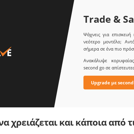
Trade & S
Ψάχνεις για επισκευή
νεότερο μοντέλο; Αντ
σήμερα σε ένα πιο πρόσ
Ανακάλυψε κορυφαίας 
second go σε απίστευτες
Upgrade με second
α χρειάζεται και κάποια από 