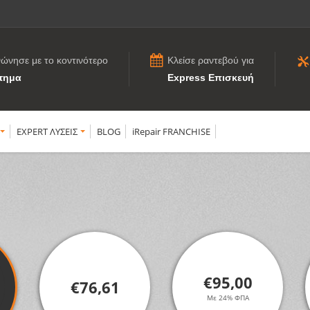
νώνησε με το κοντινότερο
Κλείσε ραντεβού για
τημα
Express Επισκευή
EXPERT ΛΥΣΕΙΣ
BLOG
iRepair FRANCHISE
€95,00
€76,61
Με 24% ΦΠΑ