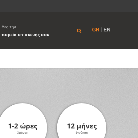
Δες την
GR
EN
πορεία επισκευής σου
1-2 ώρες
12 μήνες
Χρόνος
Εγγύηση