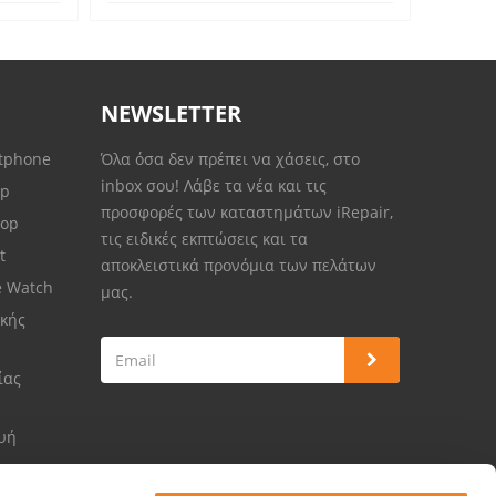
NEWSLETTER
rtphone
Όλα όσα δεν πρέπει να χάσεις, στο
inbox σου! Λάβε τα νέα και τις
op
προσφορές των καταστημάτων iRepair,
top
τις ειδικές εκπτώσεις και τα
et
αποκλειστικά προνόμια των πελάτων
e Watch
μας.
κής
ίας
ευή