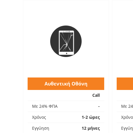
Αυθεντική Οθόνη
Call
Με 24% ΦΠΑ
-
Με 2
Χρόνος
1-2 ώρες
Χρόνο
Εγγύηση
12 μήνες
Εγγύ