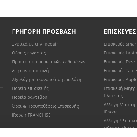
ΓΡΗΓΟΡΗ ΠΡΟΣΒΑΣΗ
ΕΠΙΣΚΕΥΈΣ
Σχετικά με την iRepair
Επισκευές Sma
Θέσεις εργασίας
Επισκευές Lapt
Προστασία προσωπικών δεδομένων
Επισκευές Desk
Δωρεάν αποστολή
Επισκευές Tabl
Αξιολόγηση ικανοποίησης πελάτη
Επισκεύες Appl
Πορεία επισκευής
Επισκευή Μητρι
Πλακέτας
Πορεία ραντεβού
Αλλαγή Μπαταρ
Όροι & Προϋποθέσεις Επισκευής
iPhone
iRepair FRANCHISE
Αλλαγή / Επισκ
Οθόνης iPhone