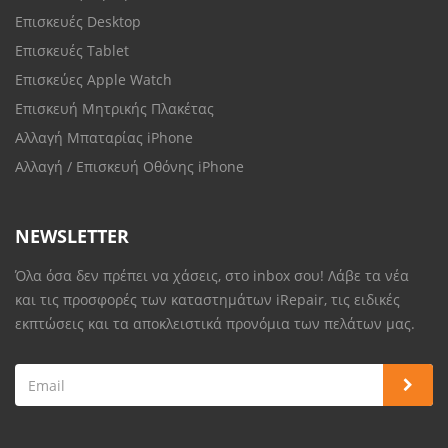
Επισκευές Desktop
Επισκευές Tablet
Επισκεύες Apple Watch
Επισκευή Μητρικής Πλακέτας
Αλλαγή Μπαταρίας iPhone
Αλλαγή / Επισκευή Οθόνης iPhone
NEWSLETTER
Όλα όσα δεν πρέπει να χάσεις, στο inbox σου! Λάβε τα νέα
και τις προσφορές των καταστημάτων iRepair, τις ειδικές
εκπτώσεις και τα αποκλειστικά προνόμια των πελάτων μας.