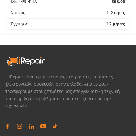
Με 24% ΦΠΑ
€55,00
Χρόνος
1-2 ώρες
Εγγύηση
12 μήνες
Η iRepair είναι η πρωτοπόρος εταιρία στις επισκευές
ηλεκτρονικών συσκευών στην Ελλάδα. Από το 2007
προσφέρουμε στους πελάτες μας επαγγελματική τεχνική
υποστήριξη σε προβλήματα που σχετίζονται με την
τεχνολογία.