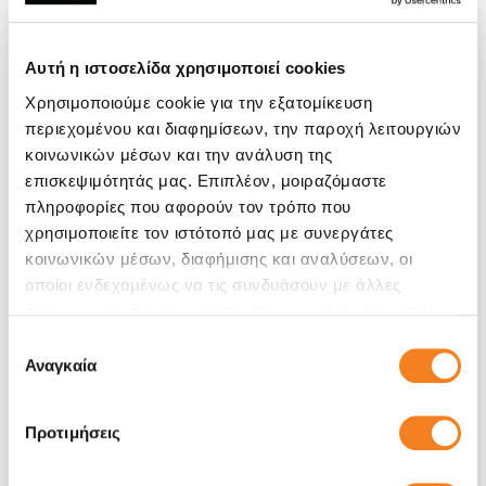
Αυτή η ιστοσελίδα χρησιμοποιεί cookies
Χρησιμοποιούμε cookie για την εξατομίκευση
περιεχομένου και διαφημίσεων, την παροχή λειτουργιών
κοινωνικών μέσων και την ανάλυση της
επισκεψιμότητάς μας. Επιπλέον, μοιραζόμαστε
πληροφορίες που αφορούν τον τρόπο που
χρησιμοποιείτε τον ιστότοπό μας με συνεργάτες
κοινωνικών μέσων, διαφήμισης και αναλύσεων, οι
οποίοι ενδεχομένως να τις συνδυάσουν με άλλες
πληροφορίες που τους έχετε παραχωρήσει ή τις οποίες
Αυθεντική Οθόνη
έχουν συλλέξει σε σχέση με την από μέρους σας χρήση
Επιλογή
Call
των υπηρεσιών τους.
Αναγκαία
συγκατάθεσης
Με 24% ΦΠΑ
-
Προτιμήσεις
Χρόνος
1-2 ώρες
Εγγύηση
12 μήνες