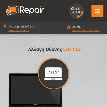
Κλείσε ραντεβού για
Δες την
Express Επισκευή
πορεία επισκευής σου
Αλλαγή Οθόνης
LED 10.2"