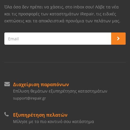
Όλα όσα δεν πρέπει να χάσεις, στο inbox σου! Λάβε τα νέα
και τις προσφορές των καταστημάτων iRepair, τις ειδικές
εκπτώσεις και τα αποκλειστικά προνόμια των πελάτων μας.
Διαχείριση παραπόνων
Επίλυση θεμάτων εξυπηρέτησης καταστημάτων
support@irepair.gr
Εξυπηρέτηση πελατών
Μίλησε με το πιο κοντινό σου κατάστημα