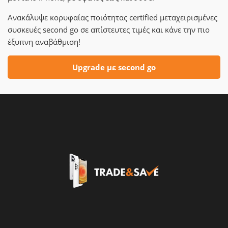
Ανακάλυψε κορυφαίας ποιότητας certified μεταχειρισμένες
συσκευές second go σε απίστευτες τιμές και κάνε την πιο
έξυπνη αναβάθμιση!
Upgrade με second go