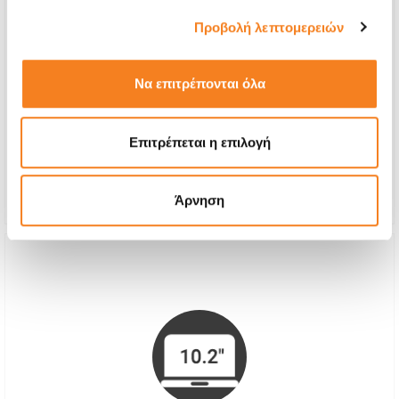
Προβολή λεπτομερειών
Οθόνη LCD 10.1"
Να επιτρέπονται όλα
€84,67
Με 24% ΦΠΑ
€105,00
Επιτρέπεται η επιλογή
Χρόνος
30 λεπτά
Εγγύηση
24 μήνες
Άρνηση