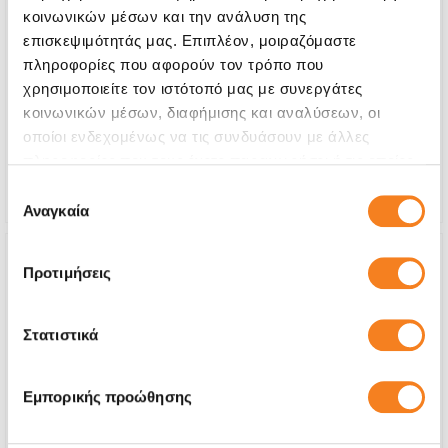
κοινωνικών μέσων και την ανάλυση της
Οθόνη LCD 8.9"
επισκεψιμότητάς μας. Επιπλέον, μοιραζόμαστε
πληροφορίες που αφορούν τον τρόπο που
€84,67
χρησιμοποιείτε τον ιστότοπό μας με συνεργάτες
κοινωνικών μέσων, διαφήμισης και αναλύσεων, οι
Με 24% ΦΠΑ
€105,00
οποίοι ενδεχομένως να τις συνδυάσουν με άλλες
Χρόνος
30 λεπτά
πληροφορίες που τους έχετε παραχωρήσει ή τις οποίες
έχουν συλλέξει σε σχέση με την από μέρους σας χρήση
Εγγύηση
24 μήνες
Επιλογή
των υπηρεσιών τους.
Αναγκαία
συγκατάθεσης
Προτιμήσεις
Στατιστικά
Εμπορικής προώθησης