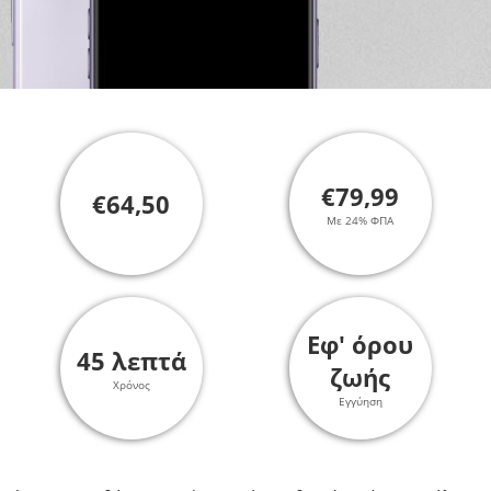
€79,99
€64,50
Με 24% ΦΠΑ
Εφ' όρου
45 λεπτά
ζωής
Χρόνος
Εγγύηση