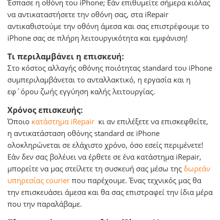
Έσπασε η οθόνη του iPhone; Εάν επιθυμείτε σήμερα κιόλας
να αντικαταστήσετε την οθόνη σας, στα iRepair
αντικαθιστούμε την οθόνη άμεσα και σας επιστρέφουμε το
iPhone σας σε πλήρη λειτουργικότητα και εμφάνιση!
Τι περιλαμβάνει η επισκευή:
Στο κόστος αλλαγής οθόνης ποιότητας standard του iPhone
συμπεριλαμβάνεται το ανταλλακτικό, η εργασία και η
εφ΄όρου ζωής εγγύηση καλής λειτουργίας.
Χρόνος επισκευής:
Όποιο
κατάστημα iRepair
κι αν επιλέξετε να επισκεφθείτε,
η αντικατάσταση οθόνης standard σε iPhone
ολοκληρώνεται σε ελάχιστο χρόνο, όσο εσείς περιμένετε!
Εάν δεν σας βολέυει να έρθετε σε ένα κατάστημα iRepair,
μπορείτε να μας στείλετε τη συσκευή σας μέσω της
δωρεάν
υπηρεσίας courier
που παρέχουμε. Ένας τεχνικός μας θα
την επισκευάσει άμεσα και θα σας επιστραφεί την ίδια μέρα
που την παραλάβαμε.