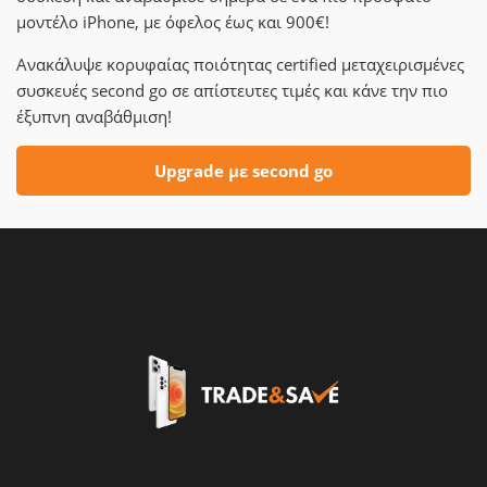
μοντέλο iPhone, με όφελος έως και 900€!
Ανακάλυψε κορυφαίας ποιότητας certified μεταχειρισμένες
συσκευές second go σε απίστευτες τιμές και κάνε την πιο
έξυπνη αναβάθμιση!
Upgrade με second go