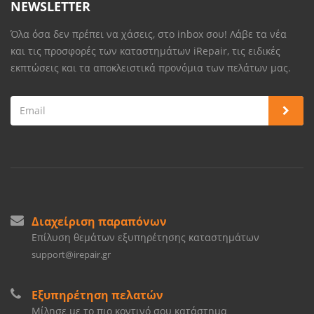
NEWSLETTER
Όλα όσα δεν πρέπει να χάσεις, στο inbox σου! Λάβε τα νέα
και τις προσφορές των καταστημάτων iRepair, τις ειδικές
εκπτώσεις και τα αποκλειστικά προνόμια των πελάτων μας.
Διαχείριση παραπόνων
Επίλυση θεμάτων εξυπηρέτησης καταστημάτων
support@irepair.gr
Εξυπηρέτηση πελατών
Μίλησε με το πιο κοντινό σου κατάστημα