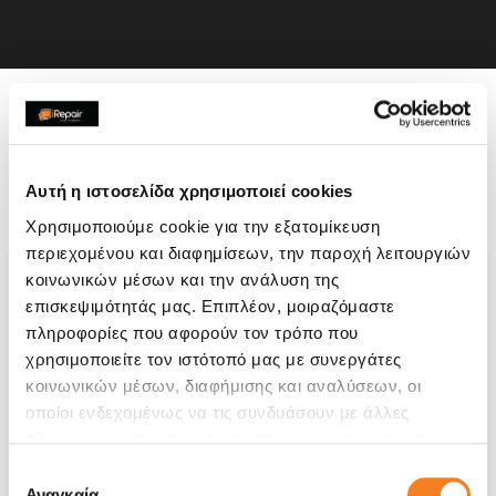
Η συσκευή σου μπορεί να
χρειάζεται και κάποια από
Αυτή η ιστοσελίδα χρησιμοποιεί cookies
τις παρακάτω επισκευές:
Χρησιμοποιούμε cookie για την εξατομίκευση
περιεχομένου και διαφημίσεων, την παροχή λειτουργιών
κοινωνικών μέσων και την ανάλυση της
επισκεψιμότητάς μας. Επιπλέον, μοιραζόμαστε
πληροφορίες που αφορούν τον τρόπο που
χρησιμοποιείτε τον ιστότοπό μας με συνεργάτες
κοινωνικών μέσων, διαφήμισης και αναλύσεων, οι
οποίοι ενδεχομένως να τις συνδυάσουν με άλλες
πληροφορίες που τους έχετε παραχωρήσει ή τις οποίες
έχουν συλλέξει σε σχέση με την από μέρους σας χρήση
Επιλογή
των υπηρεσιών τους.
Αναγκαία