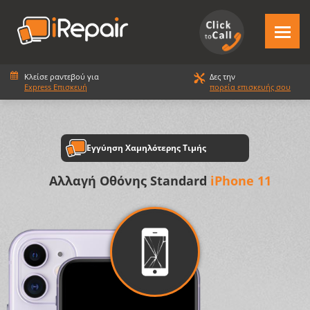
Κλείσε ραντεβού για
Δες την
Express Επισκευή
πορεία επισκευής σου
Εγγύηση Χαμηλότερης Τιμής
Αλλαγή Οθόνης Standard
iPhone 11