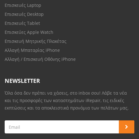
Επισκευές Laptop
Επισκευές Desktop
Επισκευές Tablet
Επισκεύες Apple Watch
Επισκευή Μητρικής Πλακέτας
Αλλαγή Μπαταρίας iPhone
Αλλαγή / Επισκευή Οθόνης iPhone
NEWSLETTER
Όλα όσα δεν πρέπει να χάσεις, στο inbox σου! Λάβε τα νέα
και τις προσφορές των καταστημάτων iRepair, τις ειδικές
εκπτώσεις και τα αποκλειστικά προνόμια των πελάτων μας.