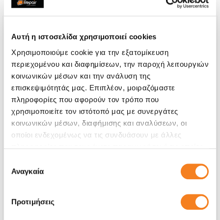
Αυτή η ιστοσελίδα χρησιμοποιεί cookies
Χρησιμοποιούμε cookie για την εξατομίκευση
περιεχομένου και διαφημίσεων, την παροχή λειτουργιών
κοινωνικών μέσων και την ανάλυση της
επισκεψιμότητάς μας. Επιπλέον, μοιραζόμαστε
πληροφορίες που αφορούν τον τρόπο που
χρησιμοποιείτε τον ιστότοπό μας με συνεργάτες
κοινωνικών μέσων, διαφήμισης και αναλύσεων, οι
οποίοι ενδεχομένως να τις συνδυάσουν με άλλες
πληροφορίες που τους έχετε παραχωρήσει ή τις οποίες
Αυθεντική Οθόνη
έχουν συλλέξει σε σχέση με την από μέρους σας χρήση
Επιλογή
των υπηρεσιών τους.
Αναγκαία
€72,58
συγκατάθεσης
Με 24% ΦΠΑ
€90,00
Προτιμήσεις
Χρόνος
2-3 ώρες