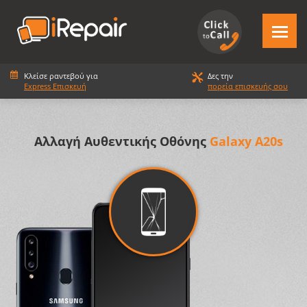
Κλείσε ραντεβού για
Δες την
Express Επισκευή
πορεία επισκευής σου
Αλλαγή Αυθεντικής Οθόνης
Galaxy A20s