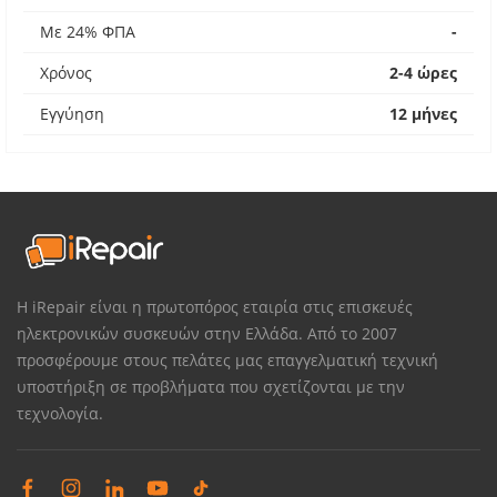
Με 24% ΦΠΑ
-
Χρόνος
2-4 ώρες
Εγγύηση
12 μήνες
Η iRepair είναι η πρωτοπόρος εταιρία στις επισκευές
ηλεκτρονικών συσκευών στην Ελλάδα. Από το 2007
προσφέρουμε στους πελάτες μας επαγγελματική τεχνική
υποστήριξη σε προβλήματα που σχετίζονται με την
τεχνολογία.