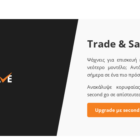
Trade & S
Ψάχνεις για επισκευή
νεότερο μοντέλο; Αντ
σήμερα σε ένα πιο πρόσ
Ανακάλυψε κορυφαίας 
second go σε απίστευτες
Upgrade με second