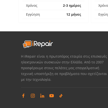
Χρόνος
2-3 ημέρες
Χρόνο
Εγγύηση
12 μήνες
Εγγύ
Η iRepair είναι η πρωτοπόρος εταιρία στις επισκευές
ηλεκτρονικών συσκευών στην Ελλάδα. Από το 2007
προσφέρουμε στους πελάτες μας επαγγελματική
τεχνική υποστήριξη σε προβλήματα που σχετίζονται
με την τεχνολογία.