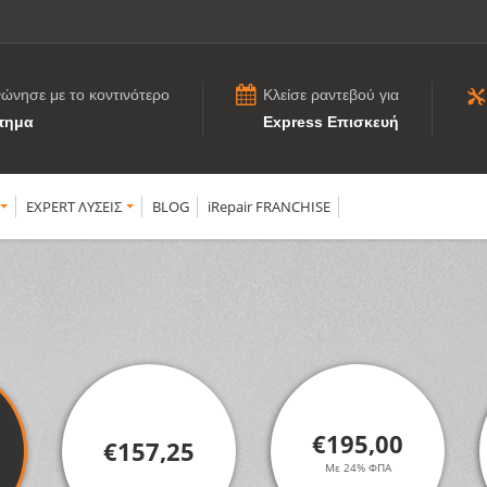
νώνησε με το κοντινότερο
Κλείσε ραντεβού για
τημα
Express Επισκευή
EXPERT ΛΥΣΕΙΣ
BLOG
iRepair FRANCHISE
€195,00
€157,25
Με 24% ΦΠΑ