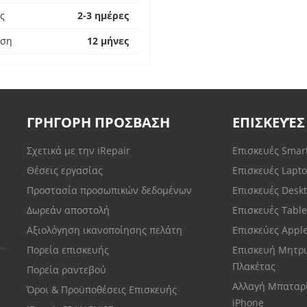
ς
2-3 ημέρες
ηση
12 μήνες
ΓΡΗΓΟΡΗ ΠΡΟΣΒΑΣΗ
ΕΠΙΣΚΕΥΈΣ
Σχετικά με την iRepair
Επισκευές Sma
Θέσεις εργασίας
Επισκευές Lapt
Προστασία προσωπικών δεδομένων
Επισκευές Desk
Δωρεάν αποστολή
Επισκευές Tabl
Αξιολόγηση ικανοποίησης πελάτη
Επισκεύες Appl
Πορεία επισκευής
Επισκευή Μητρι
Πλακέτας
Πορεία ραντεβού
Αλλαγή Μπαταρ
Όροι & Προϋποθέσεις Επισκευής
iPhone