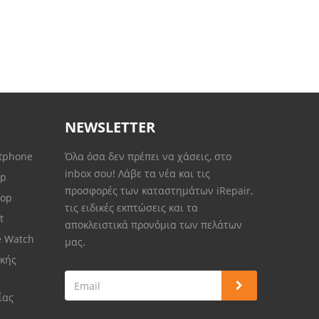
NEWSLETTER
rtphone
Όλα όσα δεν πρέπει να χάσεις, στο
inbox σου! Λάβε τα νέα και τις
op
προσφορές των καταστημάτων iRepair,
top
τις ειδικές εκπτώσεις και τα
et
αποκλειστικά προνόμια των πελάτων
e Watch
μας.
κής
ίας