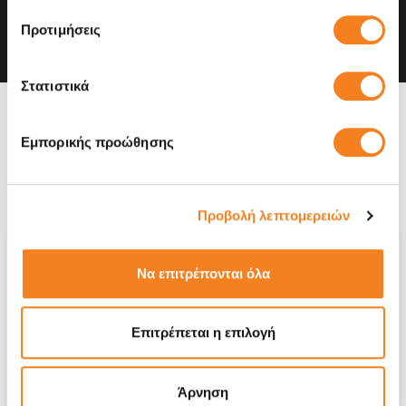
Προτιμήσεις
Στατιστικά
Η συσκευή σου μπορεί να
Εμπορικής προώθησης
χρειάζεται και κάποια από
τις παρακάτω επισκευές:
Προβολή λεπτομερειών
Να επιτρέπονται όλα
Επιτρέπεται η επιλογή
Άρνηση