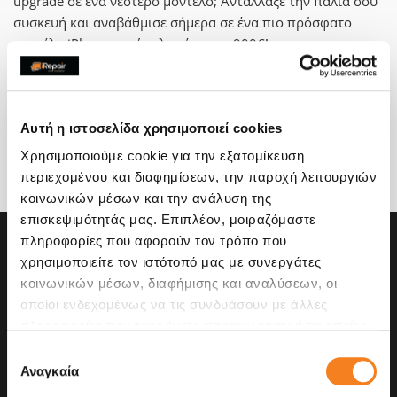
upgrade σε ένα νεότερο μοντέλο; Αντάλλαξε την παλιά σου
συσκευή και αναβάθμισε σήμερα σε ένα πιο πρόσφατο
μοντέλο iPhone, με όφελος έως και 900€!
Ανακάλυψε κορυφαίας ποιότητας certified μεταχειρισμένες
συσκευές second go σε απίστευτες τιμές και κάνε την πιο
έξυπνη αναβάθμιση!
Αυτή η ιστοσελίδα χρησιμοποιεί cookies
Χρησιμοποιούμε cookie για την εξατομίκευση
Upgrade με second go
περιεχομένου και διαφημίσεων, την παροχή λειτουργιών
κοινωνικών μέσων και την ανάλυση της
επισκεψιμότητάς μας. Επιπλέον, μοιραζόμαστε
πληροφορίες που αφορούν τον τρόπο που
χρησιμοποιείτε τον ιστότοπό μας με συνεργάτες
κοινωνικών μέσων, διαφήμισης και αναλύσεων, οι
οποίοι ενδεχομένως να τις συνδυάσουν με άλλες
πληροφορίες που τους έχετε παραχωρήσει ή τις οποίες
έχουν συλλέξει σε σχέση με την από μέρους σας χρήση
Επιλογή
των υπηρεσιών τους.
Αναγκαία
συγκατάθεσης