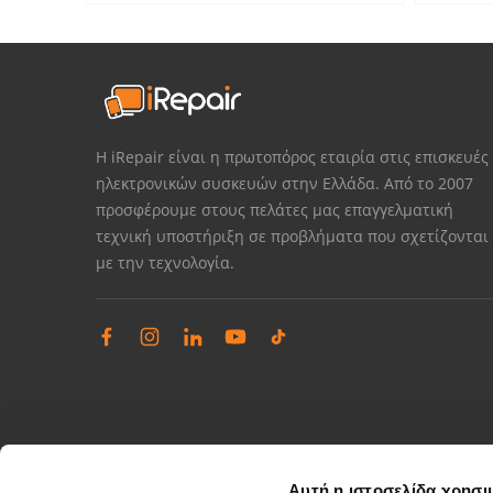
Η iRepair είναι η πρωτοπόρος εταιρία στις επισκευές
ηλεκτρονικών συσκευών στην Ελλάδα. Από το 2007
προσφέρουμε στους πελάτες μας επαγγελματική
τεχνική υποστήριξη σε προβλήματα που σχετίζονται
με την τεχνολογία.
Αυτή η ιστοσελίδα χρησι