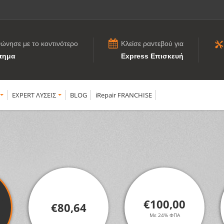
νώνησε με το κοντινότερο
Κλείσε ραντεβού για
τημα
Express Επισκευή
EXPERT ΛΥΣΕΙΣ
BLOG
iRepair FRANCHISE
€100,00
€80,64
Με 24% ΦΠΑ