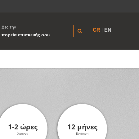
Δες την
GR
EN
πορεία επισκευής σου
1-2 ώρες
12 μήνες
Χρόνος
Εγγύηση