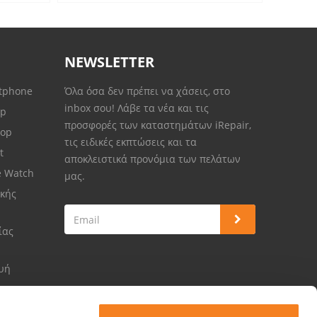
NEWSLETTER
rtphone
Όλα όσα δεν πρέπει να χάσεις, στο
inbox σου! Λάβε τα νέα και τις
op
προσφορές των καταστημάτων iRepair,
top
τις ειδικές εκπτώσεις και τα
et
αποκλειστικά προνόμια των πελάτων
e Watch
μας.
κής
ίας
ευή