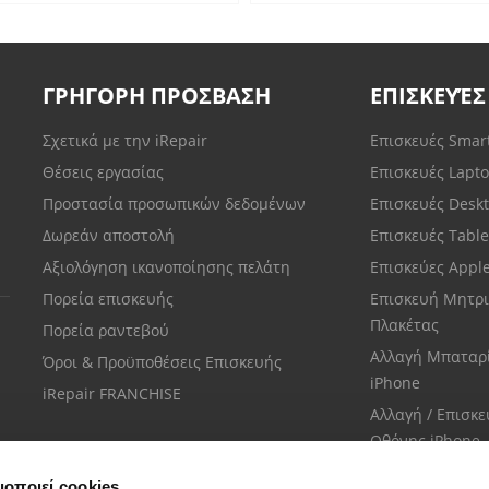
ΓΡΗΓΟΡΗ ΠΡΟΣΒΑΣΗ
ΕΠΙΣΚΕΥΈΣ
Σχετικά με την iRepair
Επισκευές Sma
Θέσεις εργασίας
Επισκευές Lapt
Προστασία προσωπικών δεδομένων
Επισκευές Desk
Δωρεάν αποστολή
Επισκευές Tabl
Αξιολόγηση ικανοποίησης πελάτη
Επισκεύες Appl
Πορεία επισκευής
Επισκευή Μητρι
Πλακέτας
Πορεία ραντεβού
Αλλαγή Μπαταρ
Όροι & Προϋποθέσεις Επισκευής
iPhone
iRepair FRANCHISE
Αλλαγή / Επισκ
Οθόνης iPhone
μοποιεί cookies