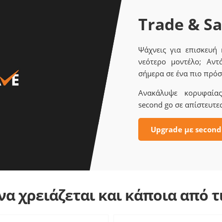
Trade & S
Ψάχνεις για επισκευή
νεότερο μοντέλο; Αντ
σήμερα σε ένα πιο πρόσ
Ανακάλυψε κορυφαίας 
second go σε απίστευτες
Upgrade με second
α χρειάζεται και κάποια από 