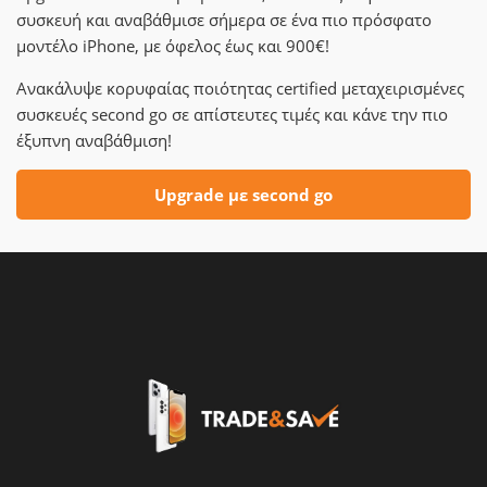
συσκευή και αναβάθμισε σήμερα σε ένα πιο πρόσφατο
μοντέλο iPhone, με όφελος έως και 900€!
Ανακάλυψε κορυφαίας ποιότητας certified μεταχειρισμένες
συσκευές second go σε απίστευτες τιμές και κάνε την πιο
έξυπνη αναβάθμιση!
Upgrade με second go