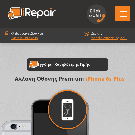
Κλείσε ραντεβού για
Δες την
Express Επισκευή
πορεία επισκευής σου
Εγγύηση Χαμηλότερης Τιμής
Αλλαγή Οθόνης Premium
iPhone 6s Plus