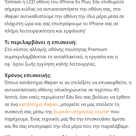
‘Εσπασε η LCD οθόνη του iPhone 6s Plus; Εάν επιθυμείτε
σήμερα κιόλας να αντικαταστήσετε την οθόνη σας, στα
iRepair αντικαθιστούμε την οθόνη την ίδια μέρα μέσα σε
ελάχιστη ώρα και σας επιστρέφουμε το iPhone σας σε
πλήρη λειτουργικότητα και εμφάνιση!
Τι περιλαμβάνει η επισκευή:
Στο κόστος αλλαγής οθόνης ποιότητας Premium
συμπεριλαμβάνεται το ανταλλακτικό, η εργασία και η
εφ΄όρου ζωής εγγύηση καλής λειτουργίας.
Χρόνος επισκευής:
Όποιο κατάστημα iRepair κι αν επιλέξετε να επισκεφθείτε, η
αντικατάσταση οθόνης ολοκληρώνεται σε περίπου 45
λεπτά, όσο εσείς περιμένετε! Εάν δεν σας βολέυει να έρθετε
σε ένα
κατάστημα iRepair
, μπορείτε να μας στείλετε τη
συσκευή σας μέσω της
δωρεάν υπηρεσίας courier
που
παρέχουμε. Ένας τεχνικός μας θα την επισκευάσει άμεσα
και θα σας επιστραφεί την ίδια μέρα που την παραλάβαμε.