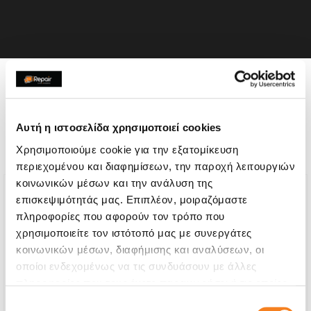
Η συσκευή σου μπορεί να
χρειάζεται και κάποια από
Αυτή η ιστοσελίδα χρησιμοποιεί cookies
τις παρακάτω επισκευές:
Χρησιμοποιούμε cookie για την εξατομίκευση
περιεχομένου και διαφημίσεων, την παροχή λειτουργιών
κοινωνικών μέσων και την ανάλυση της
επισκεψιμότητάς μας. Επιπλέον, μοιραζόμαστε
πληροφορίες που αφορούν τον τρόπο που
χρησιμοποιείτε τον ιστότοπό μας με συνεργάτες
κοινωνικών μέσων, διαφήμισης και αναλύσεων, οι
οποίοι ενδεχομένως να τις συνδυάσουν με άλλες
πληροφορίες που τους έχετε παραχωρήσει ή τις οποίες
έχουν συλλέξει σε σχέση με την από μέρους σας χρήση
Επιλογή