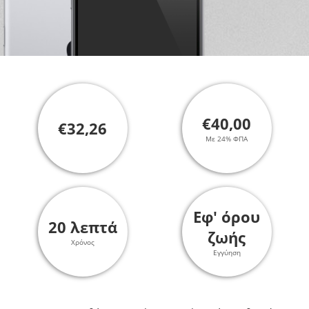
€40,00
€32,26
Με 24% ΦΠΑ
Εφ' όρου
20 λεπτά
ζωής
Χρόνος
Εγγύηση