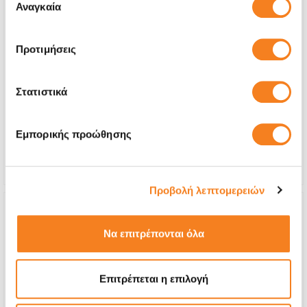
των υπηρεσιών τους.
Αναγκαία
συγκατάθεσης
Προτιμήσεις
Οθόνη Premium
€32,26
Στατιστικά
Με 24% ΦΠΑ
€40,00
Εμπορικής προώθησης
Χρόνος
20 λεπτά
Εγγύηση
Εφ' όρου ζωής
Προβολή λεπτομερειών
Να επιτρέπονται όλα
Επιτρέπεται η επιλογή