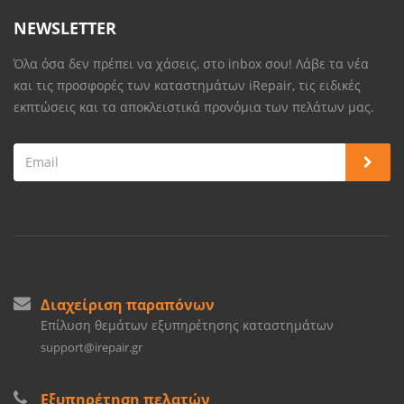
NEWSLETTER
Όλα όσα δεν πρέπει να χάσεις, στο inbox σου! Λάβε τα νέα
και τις προσφορές των καταστημάτων iRepair, τις ειδικές
εκπτώσεις και τα αποκλειστικά προνόμια των πελάτων μας.
Διαχείριση παραπόνων
Επίλυση θεμάτων εξυπηρέτησης καταστημάτων
support@irepair.gr
Εξυπηρέτηση πελατών