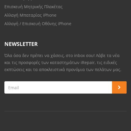
Επισκευή Μητρικής Πλακέτας
Αλλαγή Μπαταρίας iPhone
Αλλαγή / Επισκευή Οθόνης iPhone
NEWSLETTER
Όλα όσα δεν πρέπει να χάσεις, στο inbox σου! Λάβε τα νέα
και τις προσφορές των καταστημάτων iRepair, τις ειδικές
εκπτώσεις και τα αποκλειστικά προνόμια των πελάτων μας.