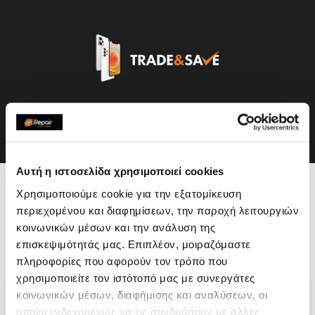
Αυτή η ιστοσελίδα χρησιμοποιεί cookies
Η συσκευή σου μπορεί να
Χρησιμοποιούμε cookie για την εξατομίκευση
περιεχομένου και διαφημίσεων, την παροχή λειτουργιών
χρειάζεται και κάποια από
κοινωνικών μέσων και την ανάλυση της
επισκεψιμότητάς μας. Επιπλέον, μοιραζόμαστε
τις παρακάτω επισκευές:
πληροφορίες που αφορούν τον τρόπο που
χρησιμοποιείτε τον ιστότοπό μας με συνεργάτες
κοινωνικών μέσων, διαφήμισης και αναλύσεων, οι
οποίοι ενδεχομένως να τις συνδυάσουν με άλλες