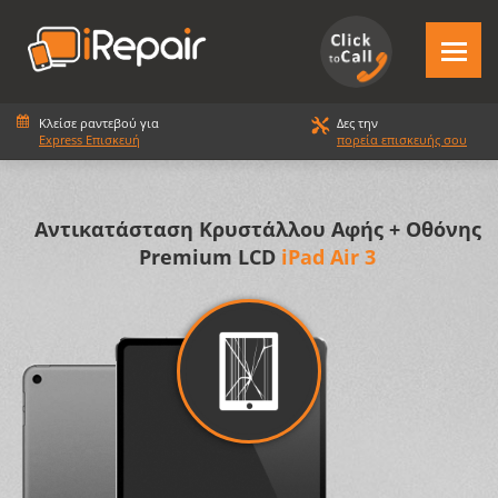
Κλείσε ραντεβού για
Δες την
Express Επισκευή
πορεία επισκευής σου
Αντικατάσταση Κρυστάλλου Αφής + Οθόνης
Premium LCD
iPad Air 3