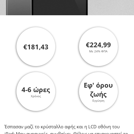
€224,99
€181,43
Με 24% ΦΠΑ
Εφ' όρου
4-6 ώρες
ζωής
Χρόνος
Εγγύηση
Έσπασαν μαζί το κρύσταλλο αφής και η LCD οθόνη του
iPad; Μην ανησυχείς, συμβαίνει. Θέλεις να επισκευαστεί το