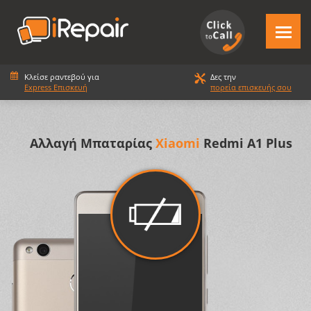
Κλείσε ραντεβού για
Δες την
Express Επισκευή
πορεία επισκευής σου
Αλλαγή Μπαταρίας
Xiaomi
Redmi A1 Plus