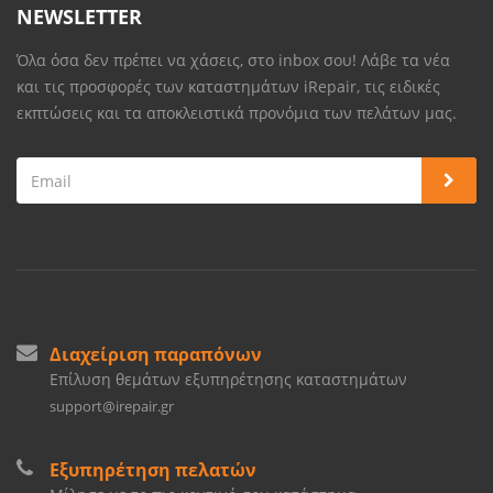
NEWSLETTER
Όλα όσα δεν πρέπει να χάσεις, στο inbox σου! Λάβε τα νέα
και τις προσφορές των καταστημάτων iRepair, τις ειδικές
εκπτώσεις και τα αποκλειστικά προνόμια των πελάτων μας.
Διαχείριση παραπόνων
Επίλυση θεμάτων εξυπηρέτησης καταστημάτων
support@irepair.gr
Εξυπηρέτηση πελατών