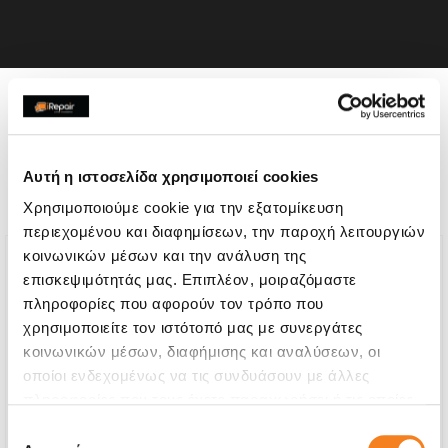
Η συσκευή σου μπορεί να
χρειάζεται και κάποια από
Αυτή η ιστοσελίδα χρησιμοποιεί cookies
τις παρακάτω επισκευές:
Χρησιμοποιούμε cookie για την εξατομίκευση
περιεχομένου και διαφημίσεων, την παροχή λειτουργιών
κοινωνικών μέσων και την ανάλυση της
επισκεψιμότητάς μας. Επιπλέον, μοιραζόμαστε
πληροφορίες που αφορούν τον τρόπο που
χρησιμοποιείτε τον ιστότοπό μας με συνεργάτες
κοινωνικών μέσων, διαφήμισης και αναλύσεων, οι
οποίοι ενδεχομένως να τις συνδυάσουν με άλλες
πληροφορίες που τους έχετε παραχωρήσει ή τις οποίες
έχουν συλλέξει σε σχέση με την από μέρους σας χρήση
Επιλογή
των υπηρεσιών τους.