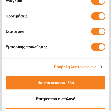
Αναγκαία
συγκατάθεσης
Προτιμήσεις
Αυθεντική Οθόνη
Call
Στατιστικά
Με 24% ΦΠΑ
-
Χρόνος
1-2 ώρες
Εμπορικής προώθησης
Εγγύηση
12 μήνες
Προβολή λεπτομερειών
Να επιτρέπονται όλα
Επιτρέπεται η επιλογή