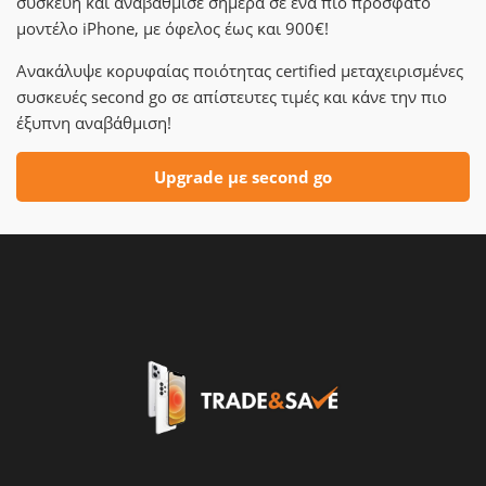
συσκευή και αναβάθμισε σήμερα σε ένα πιο πρόσφατο
μοντέλο iPhone, με όφελος έως και 900€!
Ανακάλυψε κορυφαίας ποιότητας certified μεταχειρισμένες
συσκευές second go σε απίστευτες τιμές και κάνε την πιο
έξυπνη αναβάθμιση!
Upgrade με second go