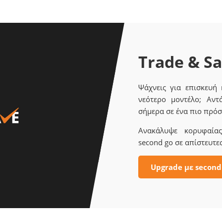
Trade & S
Ψάχνεις για επισκευή
νεότερο μοντέλο; Αντ
σήμερα σε ένα πιο πρόσ
Ανακάλυψε κορυφαίας 
second go σε απίστευτες
Upgrade με second