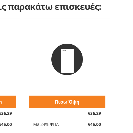
τις παρακάτω επισκευές:
m
Πίσω Όψη
€36,29
€36,29
€45,00
Με 24% ΦΠΑ
€45,00