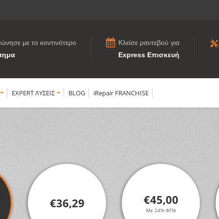
νώνησε με το κοντινότερο
Κλείσε ραντεβού για
τημα
Express Επισκευή
EXPERT ΛΥΣΕΙΣ
BLOG
iRepair FRANCHISE
€45,00
€36,29
Με 24% ΦΠΑ