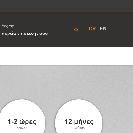
Δες την
GR
EN
πορεία επισκευής σου
1-2 ώρες
12 μήνες
Χρόνος
Εγγύηση