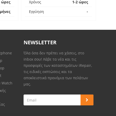
2 ώρες
Χρόνος
1-2 ώρες
 μήνες
Εγγύηση
-
NEWSLETTER
rtphone
Όλα όσα δεν πρέπει να χάσεις, στο
inbox σου! Λάβε τα νέα και τις
op
προσφορές των καταστημάτων iRepair,
top
τις ειδικές εκπτώσεις και τα
et
αποκλειστικά προνόμια των πελάτων
e Watch
μας.
κής
ίας