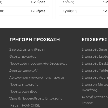
ς
1-2 ώρες
Χρόνος
1-
ηση
12 μήνες
Εγγύηση
12
ΓΡΗΓΟΡΗ ΠΡΟΣΒΑΣΗ
ΕΠΙΣΚΕΥΈΣ
Σχετικά με την iRepair
Επισκευές Sma
Θέσεις εργασίας
Επισκευές Lapt
Προστασία προσωπικών δεδομένων
Επισκευές Desk
Δωρεάν αποστολή
Επισκευές Tabl
Αξιολόγηση ικανοποίησης πελάτη
Επισκεύες Appl
Πορεία επισκευής
Επισκευή Μητρι
Πλακέτας
Πορεία ραντεβού
Αλλαγή Μπαταρ
Όροι & Προϋποθέσεις Επισκευής
iPhone
iRepair FRANCHISE