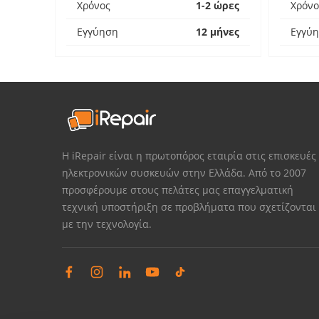
Χρόνος
1-2 ώρες
Χρόνο
Εγγύηση
12 μήνες
Εγγύ
Η iRepair είναι η πρωτοπόρος εταιρία στις επισκευές
ηλεκτρονικών συσκευών στην Ελλάδα. Από το 2007
προσφέρουμε στους πελάτες μας επαγγελματική
τεχνική υποστήριξη σε προβλήματα που σχετίζονται
με την τεχνολογία.