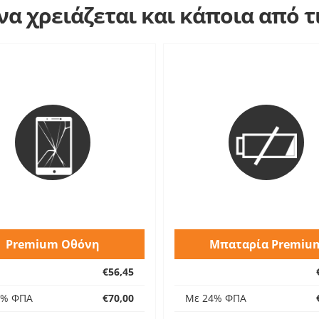
α χρειάζεται και κάποια από 
Premium Οθόνη
Μπαταρία Premiu
€56,45
4% ΦΠΑ
€70,00
Με 24% ΦΠΑ