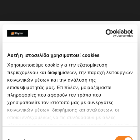
Η συσκευή σου μπορεί να
χρειάζεται και κάποια από
Αυτή η ιστοσελίδα χρησιμοποιεί cookies
τις παρακάτω επισκευές:
Χρησιμοποιούμε cookie για την εξατομίκευση
περιεχομένου και διαφημίσεων, την παροχή λειτουργιών
κοινωνικών μέσων και την ανάλυση της
επισκεψιμότητάς μας. Επιπλέον, μοιραζόμαστε
πληροφορίες που αφορούν τον τρόπο που
χρησιμοποιείτε τον ιστότοπό μας με συνεργάτες
κοινωνικών μέσων, διαφήμισης και αναλύσεων, οι
οποίοι ενδεχομένως να τις συνδυάσουν με άλλες
πληροφορίες που τους έχετε παραχωρήσει ή τις οποίες
έχουν συλλέξει σε σχέση με την από μέρους σας χρήση
Επιλογή
των υπηρεσιών τους.