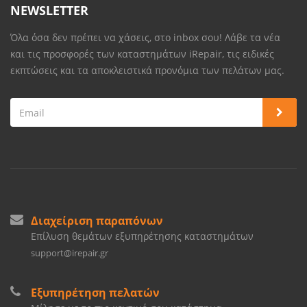
NEWSLETTER
Όλα όσα δεν πρέπει να χάσεις, στο inbox σου! Λάβε τα νέα
και τις προσφορές των καταστημάτων iRepair, τις ειδικές
εκπτώσεις και τα αποκλειστικά προνόμια των πελάτων μας.
Διαχείριση παραπόνων
Επίλυση θεμάτων εξυπηρέτησης καταστημάτων
support@irepair.gr
Εξυπηρέτηση πελατών