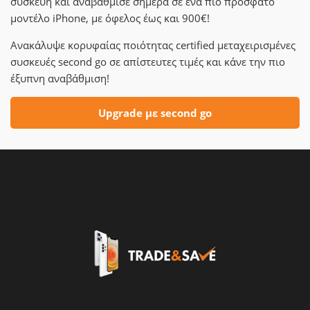
συσκευή και αναβάθμισε σήμερα σε ένα πιο πρόσφατο
μοντέλο iPhone, με όφελος έως και 900€!
Ανακάλυψε κορυφαίας ποιότητας certified μεταχειρισμένες
συσκευές second go σε απίστευτες τιμές και κάνε την πιο
έξυπνη αναβάθμιση!
Upgrade με second go