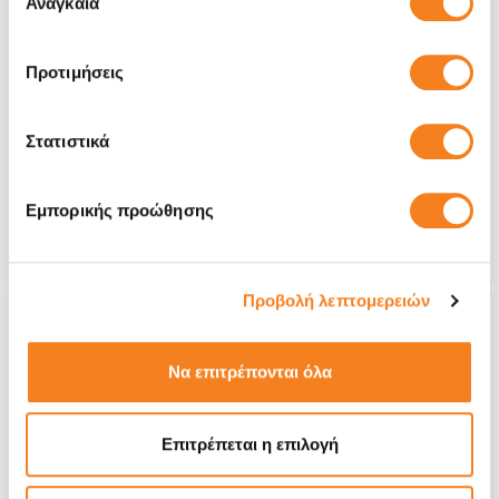
Αναγκαία
συγκατάθεσης
Προτιμήσεις
Αυθεντική Οθόνη
€68,54
Στατιστικά
Με 24% ΦΠΑ
€85,00
Χρόνος
1-2 ώρες
Εμπορικής προώθησης
Εγγύηση
12 μήνες
Προβολή λεπτομερειών
Να επιτρέπονται όλα
Επιτρέπεται η επιλογή