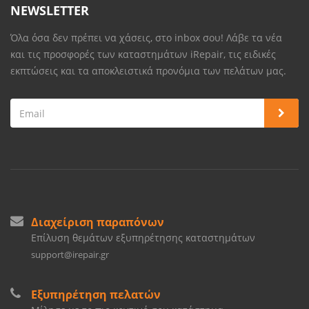
NEWSLETTER
Όλα όσα δεν πρέπει να χάσεις, στο inbox σου! Λάβε τα νέα
και τις προσφορές των καταστημάτων iRepair, τις ειδικές
εκπτώσεις και τα αποκλειστικά προνόμια των πελάτων μας.
Διαχείριση παραπόνων
Επίλυση θεμάτων εξυπηρέτησης καταστημάτων
support@irepair.gr
Εξυπηρέτηση πελατών