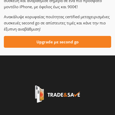
συσκευή και αναβάθμισε σήμερα σε ένα πιο πρόσφατο
μοντέλο iPhone, με όφελος έως και 900€!
Ανακάλυψε κορυφαίας ποιότητας certified μεταχειρισμένες
συσκευές second go σε απίστευτες τιμές και κάνε την πιο
έξυπνη αναβάθμιση!
Upgrade με second go