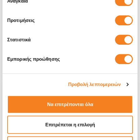
Αναγκαία
συγκατάθεσης
Προτιμήσεις
Αυθεντική Οθόνη
€266,11
Στατιστικά
Με 24% ΦΠΑ
€330,00
Χρόνος
2-3 ώρες
Εμπορικής προώθησης
Εγγύηση
12 μήνες
Προβολή λεπτομερειών
Να επιτρέπονται όλα
Επιτρέπεται η επιλογή