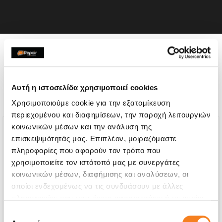
Η συσκευή σου μπορεί να
χρειάζεται και κάποια από
Αυτή η ιστοσελίδα χρησιμοποιεί cookies
τις παρακάτω επισκευές:
Χρησιμοποιούμε cookie για την εξατομίκευση
περιεχομένου και διαφημίσεων, την παροχή λειτουργιών
κοινωνικών μέσων και την ανάλυση της
επισκεψιμότητάς μας. Επιπλέον, μοιραζόμαστε
πληροφορίες που αφορούν τον τρόπο που
χρησιμοποιείτε τον ιστότοπό μας με συνεργάτες
κοινωνικών μέσων, διαφήμισης και αναλύσεων, οι
οποίοι ενδεχομένως να τις συνδυάσουν με άλλες
πληροφορίες που τους έχετε παραχωρήσει ή τις οποίες
έχουν συλλέξει σε σχέση με την από μέρους σας χρήση
Επιλογή
των υπηρεσιών τους.