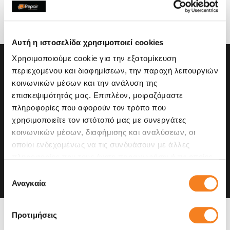
Upgrade με second go
Αυτή η ιστοσελίδα χρησιμοποιεί cookies
Χρησιμοποιούμε cookie για την εξατομίκευση
περιεχομένου και διαφημίσεων, την παροχή λειτουργιών
κοινωνικών μέσων και την ανάλυση της
επισκεψιμότητάς μας. Επιπλέον, μοιραζόμαστε
πληροφορίες που αφορούν τον τρόπο που
χρησιμοποιείτε τον ιστότοπό μας με συνεργάτες
κοινωνικών μέσων, διαφήμισης και αναλύσεων, οι
οποίοι ενδεχομένως να τις συνδυάσουν με άλλες
πληροφορίες που τους έχετε παραχωρήσει ή τις οποίες
έχουν συλλέξει σε σχέση με την από μέρους σας χρήση
Επιλογή
των υπηρεσιών τους.
Αναγκαία
συγκατάθεσης
Προτιμήσεις
Η συσκευή σου μπορεί να