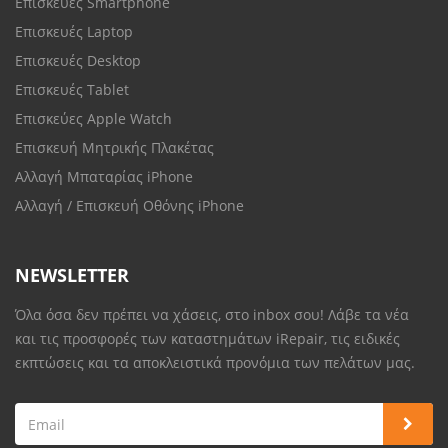
Επισκευές Smartphone
Επισκευές Laptop
Επισκευές Desktop
Επισκευές Tablet
Επισκεύες Apple Watch
Επισκευή Μητρικής Πλακέτας
Αλλαγή Μπαταρίας iPhone
Αλλαγή / Επισκευή Οθόνης iPhone
NEWSLETTER
Όλα όσα δεν πρέπει να χάσεις, στο inbox σου! Λάβε τα νέα
και τις προσφορές των καταστημάτων iRepair, τις ειδικές
εκπτώσεις και τα αποκλειστικά προνόμια των πελάτων μας.