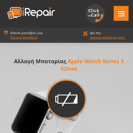
Κλείσε ραντεβού για
Δες την
Express Επισκευή
πορεία επισκευής σου
Αλλαγή Μπαταρίας
Apple Watch Series 3
42mm