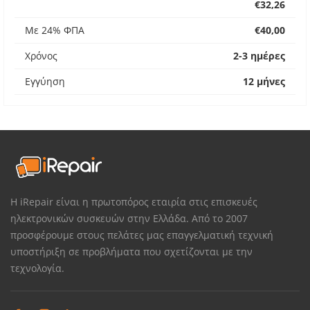
€32,26
Με 24% ΦΠΑ
€40,00
Χρόνος
2-3 ημέρες
Εγγύηση
12 μήνες
Η iRepair είναι η πρωτοπόρος εταιρία στις επισκευές
ηλεκτρονικών συσκευών στην Ελλάδα. Από το 2007
προσφέρουμε στους πελάτες μας επαγγελματική τεχνική
υποστήριξη σε προβλήματα που σχετίζονται με την
τεχνολογία.