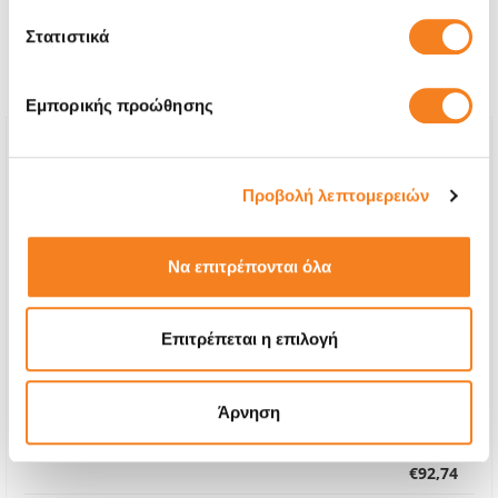
χρειάζεται και κάποια από
Στατιστικά
τις παρακάτω επισκευές:
Εμπορικής προώθησης
Προβολή λεπτομερειών
Να επιτρέπονται όλα
Επιτρέπεται η επιλογή
Άρνηση
Οθόνη
€92,74