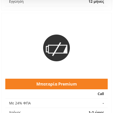
Εγγύηση
12 μήνες
Μπαταρία Premium
Call
Με 24% ΦΠΑ
-
Χρόνος
1-2 ώρες