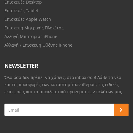
Επισκευές Desktop
Επισκευές Tablet
Επισκεύες Apple Watch
Επισκευή Μητρικής Πλακέτας
Αλλαγή Μπαταρίας iPhone
Αλλαγή / Επισκευή Οθόνης iPhone
NEWSLETTER
Όλα όσα δεν πρέπει να χάσεις, στο inbox σου! Λάβε τα νέα
και τις προσφορές των καταστημάτων iRepair, τις ειδικές
εκπτώσεις και τα αποκλειστικά προνόμια των πελάτων μας.