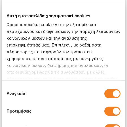
Αυτή η ιστοσελίδα χρησιμοποιεί cookies
Χρησιμοποιούμε cookie για την εξατομίκευση
περιεχομένου και διαφημίσεων, την παροχή λειτουργιών
κοινωνικών μέσων και την ανάλυση της
επισκεψιμότητάς μας. Επιπλέον, μοιραζόμαστε
πληροφορίες που αφορούν τον τρόπο που
χρησιμοποιείτε τον ιστότοπό μας με συνεργάτες
κοινωνικών μέσων, διαφήμισης και αναλύσεων, οι
οποίοι ενδεχομένως να τις συνδυάσουν με άλλες
Αυθεντική Οθόνη
πληροφορίες που τους έχετε παραχωρήσει ή τις οποίες
έχουν συλλέξει σε σχέση με την από μέρους σας χρήση
Επιλογή
Call
των υπηρεσιών τους.
Αναγκαία
συγκατάθεσης
Με 24% ΦΠΑ
-
Χρόνος
1-2 ώρες
Προτιμήσεις
Εγγύηση
12 μήνες