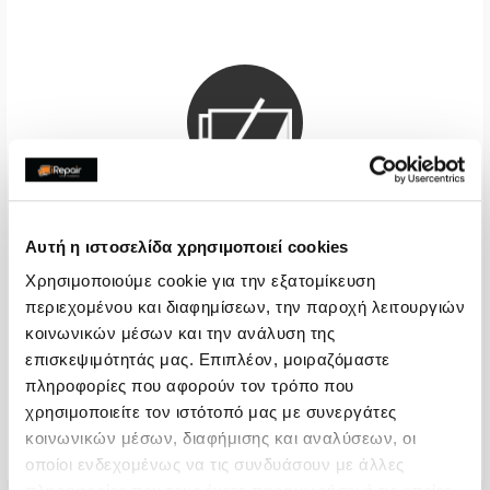
Αυτή η ιστοσελίδα χρησιμοποιεί cookies
Μπαταρία Premium
Χρησιμοποιούμε cookie για την εξατομίκευση
περιεχομένου και διαφημίσεων, την παροχή λειτουργιών
Call
κοινωνικών μέσων και την ανάλυση της
επισκεψιμότητάς μας. Επιπλέον, μοιραζόμαστε
Με 24% ΦΠΑ
-
πληροφορίες που αφορούν τον τρόπο που
Χρόνος
2-4 ώρες
χρησιμοποιείτε τον ιστότοπό μας με συνεργάτες
κοινωνικών μέσων, διαφήμισης και αναλύσεων, οι
Εγγύηση
12 μήνες
οποίοι ενδεχομένως να τις συνδυάσουν με άλλες