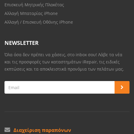
Επισκευή Μητρικής Πλακέτας
Αλλαγή Μπαταρίας iPhone
Αλλαγή / Επισκευή Οθόνης iPhone
NEWSLETTER
Όλα όσα δεν πρέπει να χάσεις, στο inbox σου! Λάβε τα νέα
και τις προσφορές των καταστημάτων iRepair, τις ειδικές
εκπτώσεις και τα αποκλειστικά προνόμια των πελάτων μας.
Διαχείριση παραπόνων