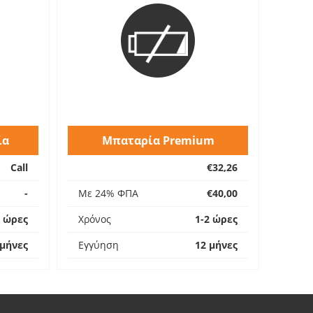
ία
Μπαταρία Premium
Call
€32,26
-
Με 24% ΦΠΑ
€40,00
2 ώρες
Χρόνος
1-2 ώρες
 μήνες
Εγγύηση
12 μήνες