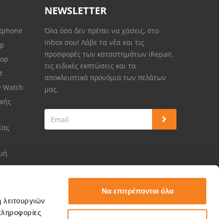
NEWSLETTER
rtphone
Όλα όσα δεν πρέπει να χάσεις, στο
inbox σου! Λάβε τα νέα και τις
op
προσφορές των καταστημάτων iRepair,
top
τις ειδικές εκπτώσεις και τα
et
αποκλειστικά προνόμια των πελάτων
e Watch
μας.
κής
ίας
ευή
Να επιτρέπονται όλα
ή λειτουργιών
πληροφορίες