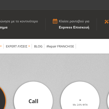
νώνησε με το κοντινότερο
Κλείσε ραντεβού για
τημα
Express Επισκευή
EXPERT ΛΥΣΕΙΣ
BLOG
iRepair FRANCHISE
-
Call
Με 24% ΦΠΑ