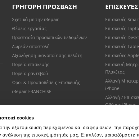
ΓΡΗΓΟΡΗ ΠΡΟΣΒΑΣΗ
ΕΠΙΣΚΕΥΈΣ
Σχετικά με την iRepair
Επισκευές Sma
Θέσεις εργασίας
Επισκευές Lapt
Προστασία προσωπικών δεδομένων
Επισκευές Desk
Δωρεάν αποστολή
Επισκευές Tabl
Αξιολόγηση ικανοποίησης πελάτη
Επισκεύες Appl
Πορεία επισκευής
Επισκευή Μητρι
Πλακέτας
Πορεία ραντεβού
Αλλαγή Μπαταρ
Όροι & Προϋποθέσεις Επισκευής
iPhone
iRepair FRANCHISE
Αλλαγή / Επισκ
Οθόνης iPhone
μοποιεί cookies
α την εξατομίκευση περιεχομένου και διαφημίσεων, την παροχ
ν ανάλυση της επισκεψιμότητάς μας. Επιπλέον, μοιραζόμαστε 