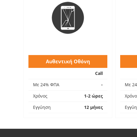
Αυθεντική Οθόνη
Call
Με 24% ΦΠΑ
-
Με 2
Χρόνος
1-2 ώρες
Χρόνο
Εγγύηση
12 μήνες
Εγγύ