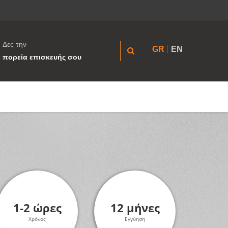
Δες την
GR
EN
πορεία επισκευής σου
1-2 ώρες
12 μήνες
Χρόνος
Εγγύηση