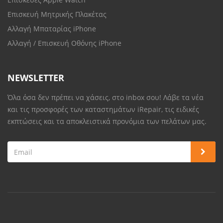
Επισκευή Μητρικής Πλακέτας
Αλλαγή Μπαταρίας iPhone
Αλλαγή / Επισκευή Οθόνης iPhone
NEWSLETTER
Όλα όσα δεν πρέπει να χάσεις, στο inbox σου! Λάβε τα νέα
και τις προσφορές των καταστημάτων iRepair, τις ειδικές
εκπτώσεις και τα αποκλειστικά προνόμια των πελάτων μας.