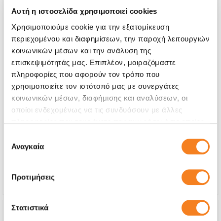
Αυτή η ιστοσελίδα χρησιμοποιεί cookies
Χρησιμοποιούμε cookie για την εξατομίκευση
περιεχομένου και διαφημίσεων, την παροχή λειτουργιών
κοινωνικών μέσων και την ανάλυση της
επισκεψιμότητάς μας. Επιπλέον, μοιραζόμαστε
πληροφορίες που αφορούν τον τρόπο που
χρησιμοποιείτε τον ιστότοπό μας με συνεργάτες
κοινωνικών μέσων, διαφήμισης και αναλύσεων, οι
Αυθεντική Οθόνη
οποίοι ενδεχομένως να τις συνδυάσουν με άλλες
πληροφορίες που τους έχετε παραχωρήσει ή τις οποίες
€153,22
έχουν συλλέξει σε σχέση με την από μέρους σας χρήση
Επιλογή
Με 24% ΦΠΑ
€190,00
των υπηρεσιών τους.
Αναγκαία
συγκατάθεσης
Χρόνος
2-4 ώρες
Εγγύηση
12 μήνες
Προτιμήσεις
Στατιστικά