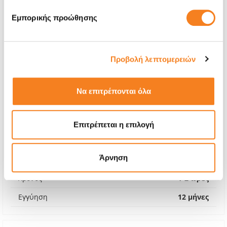
Εμπορικής προώθησης
Προβολή λεπτομερειών
Να επιτρέπονται όλα
Αυθεντική Μπαταρία
Επιτρέπεται η επιλογή
€52,42
Άρνηση
Με 24% ΦΠΑ
€65,00
Χρόνος
1-2 ώρες
Εγγύηση
12 μήνες