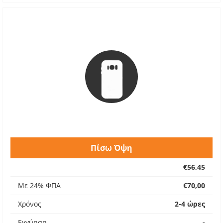
Πίσω Όψη
€56,45
Με 24% ΦΠΑ
€70,00
Χρόνος
2-4 ώρες
Εγγύηση
-