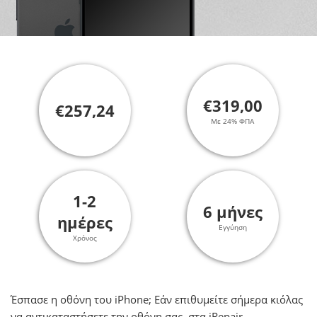
€319,00
€257,24
Με 24% ΦΠΑ
1-2
6 μήνες
ημέρες
Εγγύηση
Χρόνος
Έσπασε η οθόνη του iPhone; Εάν επιθυμείτε σήμερα κιόλας
να αντικαταστήσετε την οθόνη σας, στα iRepair