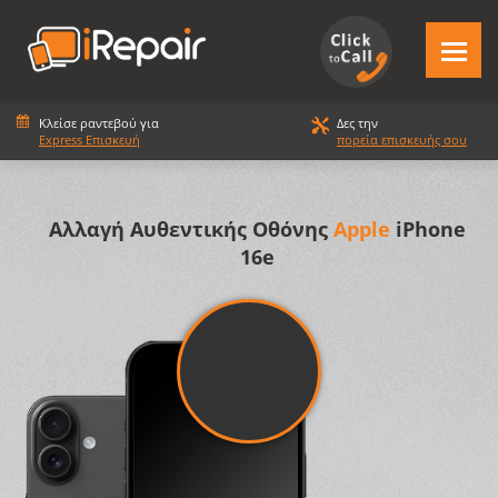
Κλείσε ραντεβού για
Δες την
Express Επισκευή
πορεία επισκευής σου
Αλλαγή Αυθεντικής Οθόνης
Apple
iPhone
16e