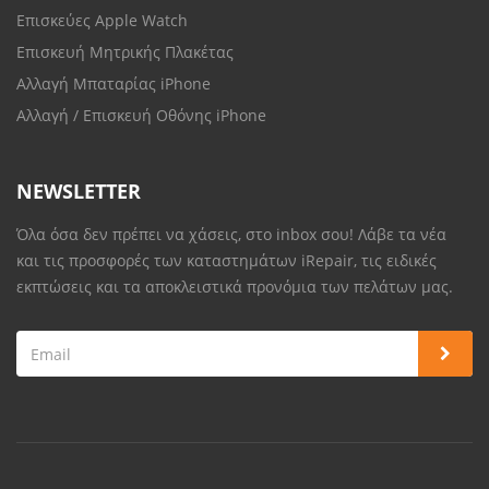
Επισκεύες Apple Watch
Επισκευή Μητρικής Πλακέτας
Αλλαγή Μπαταρίας iPhone
Αλλαγή / Επισκευή Οθόνης iPhone
NEWSLETTER
Όλα όσα δεν πρέπει να χάσεις, στο inbox σου! Λάβε τα νέα
και τις προσφορές των καταστημάτων iRepair, τις ειδικές
εκπτώσεις και τα αποκλειστικά προνόμια των πελάτων μας.