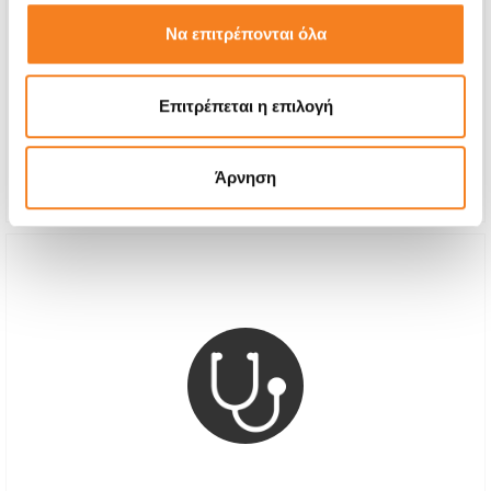
Joystick Analog
Να επιτρέπονται όλα
€24,19
With 24% VAT
€30,00
Επιτρέπεται η επιλογή
Repair Time
1-2 days
Άρνηση
Warranty
12 months