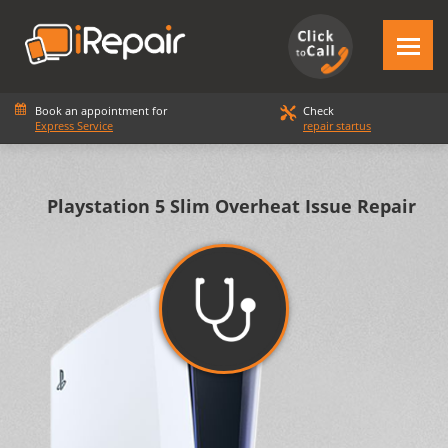
Book an appointment for
Check
Express Service
repair startus
Playstation 5 Slim Overheat Issue Repair