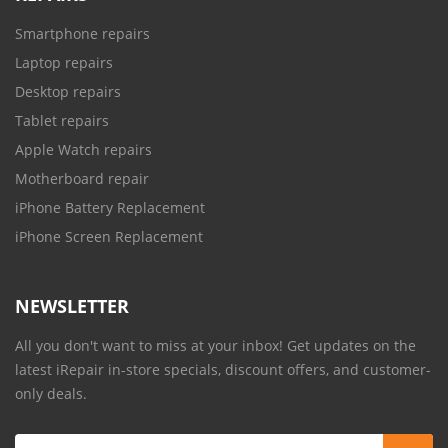
Smartphone repairs
Laptop repairs
Desktop repairs
Tablet repairs
Apple Watch repairs
Motherboard repair
iPhone Battery Replacement
iPhone Screen Replacement
NEWSLETTER
All you don't want to miss at your inbox! Get updates on the
latest iRepair in-store specials, discount offers, and customer-
only deals.