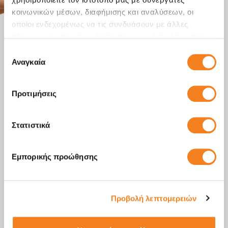
κοινωνικών μέσων, διαφήμισης και αναλύσεων, οι
οποίοι ενδεχομένως να τις συνδυάσουν με άλλες
πληροφορίες που τους έχετε παραχωρήσει ή τις οποίες
έχουν συλλέξει σε σχέση με την από μέρους σας χρήση
Επιλογή
των υπηρεσιών τους.
Αναγκαία
συγκατάθεσης
Προτιμήσεις
Στατιστικά
Εμπορικής προώθησης
Προβολή λεπτομερειών