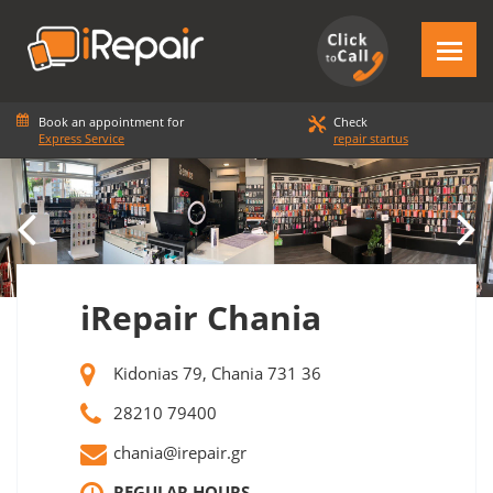
Book an appointment for
Check
Express Service
repair startus
iRepair Chania
Kidonias 79, Chania 731 36
28210 79400
chania@irepair.gr
REGULAR HOURS