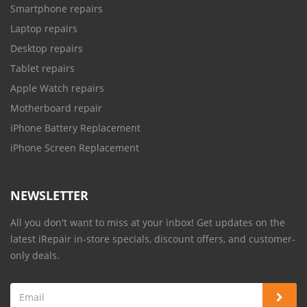
Smartphone repairs
Laptop repairs
Desktop repairs
Tablet repairs
Apple Watch repairs
Motherboard repair
iPhone Battery Replacement
iPhone Screen Replacement
NEWSLETTER
All you don't want to miss at your inbox! Get updates on the
latest iRepair in-store specials, discount offers, and customer-
only deals.