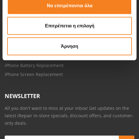
Να επιτρέπονται όλα
Smartphone repairs
Laptop repairs
Επιτρέπεται η επιλογή
Desktop repairs
Tablet repairs
Άρνηση
Apple Watch repairs
Motherboard repair
iPhone Battery Replacement
iPhone Screen Replacement
NEWSLETTER
All you don't want to miss at your inbox! Get updates on the
latest iRepair in-store specials, discount offers, and customer-
only deals.