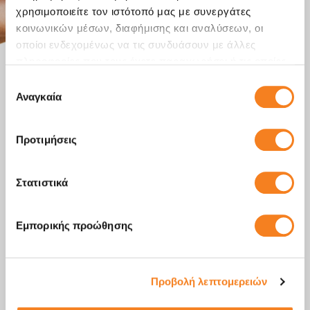
χρησιμοποιείτε τον ιστότοπό μας με συνεργάτες
κοινωνικών μέσων, διαφήμισης και αναλύσεων, οι
οποίοι ενδεχομένως να τις συνδυάσουν με άλλες
πληροφορίες που τους έχετε παραχωρήσει ή τις οποίες
έχουν συλλέξει σε σχέση με την από μέρους σας χρήση
Επιλογή
των υπηρεσιών τους.
Αναγκαία
συγκατάθεσης
Προτιμήσεις
Στατιστικά
Εμπορικής προώθησης
Προβολή λεπτομερειών