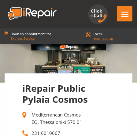
Book an appointment for
Check
Express Service
repair startus
iRepair Public
Pylaia Cosmos
Mediterranean Cosmos
ΕΟ, Thessaloniki 570 01
231 6010667