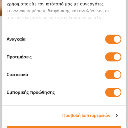
χρησιμοποιείτε τον ιστότοπό μας με συνεργάτες
κοινωνικών μέσων, διαφήμισης και αναλύσεων, οι
οποίοι ενδεχομένως να τις συνδυάσουν με άλλες
πληροφορίες που τους έχετε παραχωρήσει ή τις οποίες
έχουν συλλέξει σε σχέση με την από μέρους σας χρήση
Επιλογή
των υπηρεσιών τους.
Αναγκαία
συγκατάθεσης
Προτιμήσεις
Στατιστικά
Εμπορικής προώθησης
Προβολή λεπτομερειών