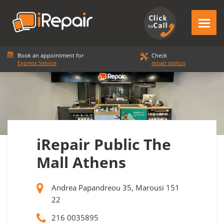
Book an appointment for
Check
Express Service
repair startus
iRepair Public The
Mall Athens
Andrea Papandreou 35, Marousi 151
22
216 0035895