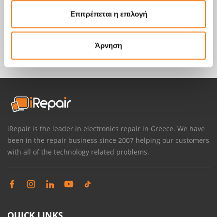
Επιτρέπεται η επιλογή
Άρνηση
iRepair is the leader in electronics repair in Greece. We have
been in the repair business since 2007 helping our customers
with all of the technology related problems.
QUICK LINKS