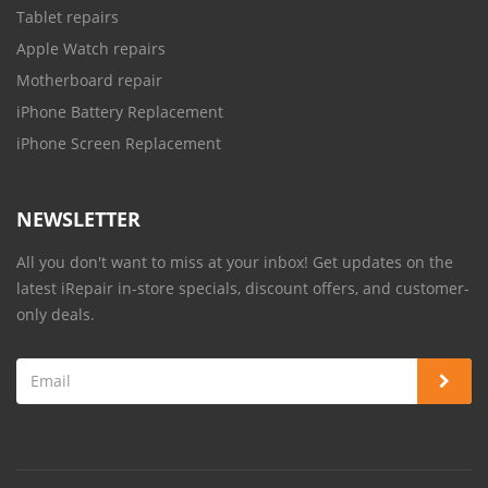
Tablet repairs
Apple Watch repairs
Motherboard repair
iPhone Battery Replacement
iPhone Screen Replacement
NEWSLETTER
All you don't want to miss at your inbox! Get updates on the
latest iRepair in-store specials, discount offers, and customer-
only deals.