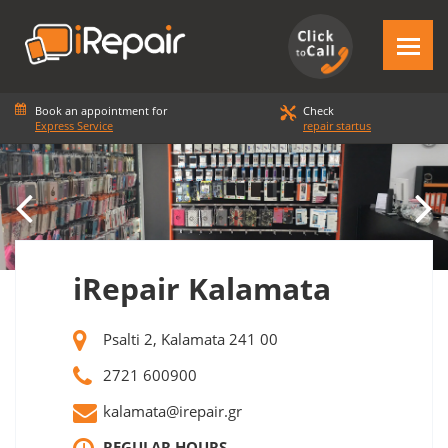
Book an appointment for
Check
Express Service
repair startus
iRepair Kalamata
Psalti 2, Kalamata 241 00
2721 600900
kalamata@irepair.gr
REGULAR HOURS