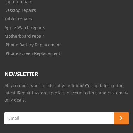
Laptop repairs
Desktop repairs
Tablet repairs
Apple Watch repairs
Motherboard repair
iPhone Battery Replacement
iPhone Screen Replacement
NEWSLETTER
All you don't want to miss at your inbox! Get updates on the
latest iRepair in-store specials, discount offers, and customer-
only deals.