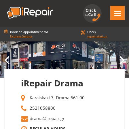
Book an appointment for
Check
Express Service
repair startus
iRepair Drama
Karaiskaki 7, Drama 661 00
2521058800
drama@irepair.gr
REGULAR HOURS