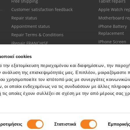
Free shipping
Tablet repairs
Customer satisfaction feedback
Apple Watch rep
Repair status
Motherboard re
Appointment status
iPhone Battery
Replacement
Repair Terms & Conditions
iPhone Screen
iRepair FRANCHISE
Replacement
μοποιεί cookies
α την εξατομίκευση περιεχομένου και διαφημίσεων, την παροχ
ν ανάλυση της επισκεψιμότητάς μας. Επιπλέον, μοιραζόμαστε 
ου χρησιμοποιείτε τον ιστότοπό μας με συνεργάτες κοινωνικώ
Customer support
, οι οποίοι ενδεχομένως να τις συνδυάσουν με άλλες πληροφο
Call your nearest store
 τις οποίες έχουν συλλέξει σε σχέση με την από μέρους σας χ
ροτιμήσεις
Στατιστικά
Εμπορική