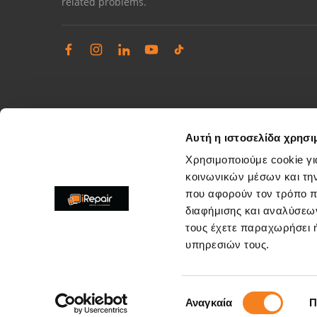
related problems.
Αυτή η ιστοσελίδα χρησι
Χρησιμοποιούμε cookie γι
κοινωνικών μέσων και τη
που αφορούν τον τρόπο π
Complaints management
διαφήμισης και αναλύσεων
Resolve store service issues
τους έχετε παραχωρήσει ή
support@irepair.gr
υπηρεσιών τους.
Επιλογή
Αναγκαία
Π
Copyright © 2026. All rights reserved by irepair.gr
συγκατάθεσης