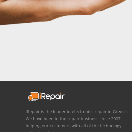
iRepair is the leader in electronics repair in Greece.
We have been in the repair business since 2007
helping our customers with all of the technology