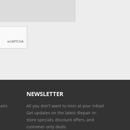
NEWSLETTER
airs
All you don't want to miss at your inbox!
Get updates on the latest iRepair in-
store specials, discount offers, and
customer-only deals.