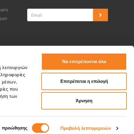
airs
pair
Να επιτρέπονται όλα
ή λειτουργιών
πληροφορίες
Επιτρέπεται η επιλογή
ν μέσων,
ρίες που
ρήση των
Άρνηση
ς προώθησης
Προβολή λεπτομερειών