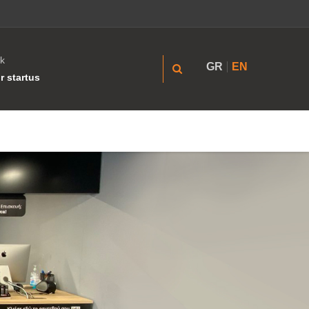
k
GR
EN
r startus