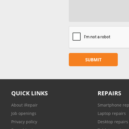
QUICK LINKS
REPAIRS
About iRepair
Smartphone rep
Job openings
Laptop repairs
Privacy policy
Desktop repairs