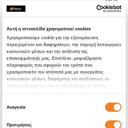
€40,32
With 24% VAT
€50,00
Repair Time
1-2 days
Αυτή η ιστοσελίδα χρησιμοποιεί cookies
Warranty
12 months
Χρησιμοποιούμε cookie για την εξατομίκευση
περιεχομένου και διαφημίσεων, την παροχή λειτουργιών
κοινωνικών μέσων και την ανάλυση της
επισκεψιμότητάς μας. Επιπλέον, μοιραζόμαστε
πληροφορίες που αφορούν τον τρόπο που
χρησιμοποιείτε τον ιστότοπό μας με συνεργάτες
κοινωνικών μέσων, διαφήμισης και αναλύσεων, οι
οποίοι ενδεχομένως να τις συνδυάσουν με άλλες
πληροφορίες που τους έχετε παραχωρήσει ή τις οποίες
έχουν συλλέξει σε σχέση με την από μέρους σας χρήση
Επιλογή
των υπηρεσιών τους.
Αναγκαία
συγκατάθεσης
Προτιμήσεις
Format