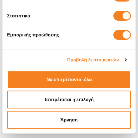
€24,19
Στατιστικά
With 24% VAT
€30,00
Repair Time
1-2 days
Εμπορικής προώθησης
Warranty
12 months
Προβολή λεπτομερειών
Να επιτρέπονται όλα
Επιτρέπεται η επιλογή
Άρνηση