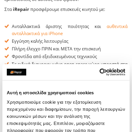
Στα
iRepair
προσφέρουμε επισκευές κινητού με:
Ανταλλακτικά άριστης ποιότητας και
αυθεντικά
ανταλλακτικά για iPhone
Εγγύηση καλής λειτουργίας
Πλήρη έλεγχο ΠΡΙΝ και ΜΕΤΑ την επισκευή
Φροντίδα από εξειδικευμένους τεχνικούς
Σε ειδικά διαμορφωμένο open space χώρο μπροστά στα
μάτια σου
Επισκευάζουμε και από απόσταση με
δωρεάν
ταχυδρομική αποστολή
Αυτή η ιστοσελίδα χρησιμοποιεί cookies
Λειτουργούμε σαν
εξουσιοδοτημένο κέντρο για
επισκευές εντός εγγύησης
Χρησιμοποιούμε cookie για την εξατομίκευση
περιεχομένου και διαφημίσεων, την παροχή λειτουργιών
Το κινητό σου αξίζει την καλύτερη μεταχείριση. Όποιο
κοινωνικών μέσων και την ανάλυση της
μοντέλο κινητού
και αν έχεις, εμείς μπορούμε να το
επισκεψιμότητάς μας. Επιπλέον, μοιραζόμαστε
φροντίσουμε αν η οθόνη του ραγίσει ή σπάσει. Εσύ στο
πληροφορίες που αφορούν τον τρόπο που