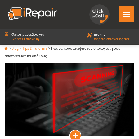
Κλείσε ραντεβού για
Δες την
Express Επισκευή
πορεία επισκευής σου
>
Blog
>
Tips & Tutorials
>
Πώς να προστατέψεις τον υπολογιστή σου
αποτελεσματικά από ιούς