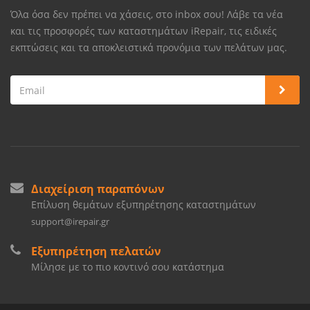
Όλα όσα δεν πρέπει να χάσεις, στο inbox σου! Λάβε τα νέα
και τις προσφορές των καταστημάτων iRepair, τις ειδικές
εκπτώσεις και τα αποκλειστικά προνόμια των πελάτων μας.
Διαχείριση παραπόνων
Επίλυση θεμάτων εξυπηρέτησης καταστημάτων
support@irepair.gr
Εξυπηρέτηση πελατών
Μίλησε με το πιο κοντινό σου κατάστημα