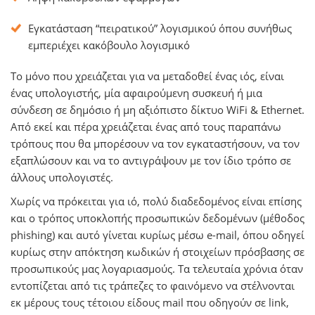
Εγκατάσταση “πειρατικού” λογισμικού όπου συνήθως
εμπεριέχει κακόβουλο λογισμικό
Το μόνο που χρειάζεται για να μεταδοθεί ένας ιός, είναι
ένας υπολογιστής, μία αφαιρούμενη συσκευή ή μια
σύνδεση σε δημόσιο ή μη αξιόπιστο δίκτυο
WiFi
&
E
thernet.
Από εκεί και πέρα χρειάζεται ένας από τους παραπάνω
τρόπους που θα μπορέσουν να τον εγκαταστήσουν, να τον
εξαπλώσουν και να το αντιγράψουν με τον ίδιο τρόπο σε
άλλους υπολογιστές.
Χωρίς να πρόκειται για ιό, πολύ διαδεδομένος είναι επίσης
και ο τρόπος υποκλοπής προσωπικών δεδομένων (μέθοδος
phishing) και αυτό γίνεται κυρίως μέσω e-mail, όπου οδηγεί
κυρίως στην απόκτηση κωδικών ή στοιχείων πρόσβασης σε
προσωπικούς μας λογαριασμούς. Τα τελευταία χρόνια όταν
εντοπίζεται από τις τράπεζες το φαινόμενο να στέλνονται
εκ μέρους τους τέτοιου είδους mail που οδηγούν σε link,