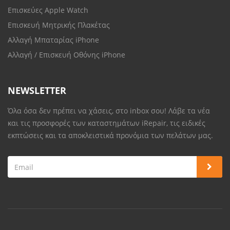
Επισκεύες Apple Watch
Επισκευή Μητρικής Πλακέτας
Αλλαγή Μπαταρίας iPhone
Αλλαγή / Επισκευή Οθόνης iPhone
NEWSLETTER
Όλα όσα δεν πρέπει να χάσεις, στο inbox σου! Λάβε τα νέα
και τις προσφορές των καταστημάτων iRepair, τις ειδικές
εκπτώσεις και τα αποκλειστικά προνόμια των πελάτων μας.