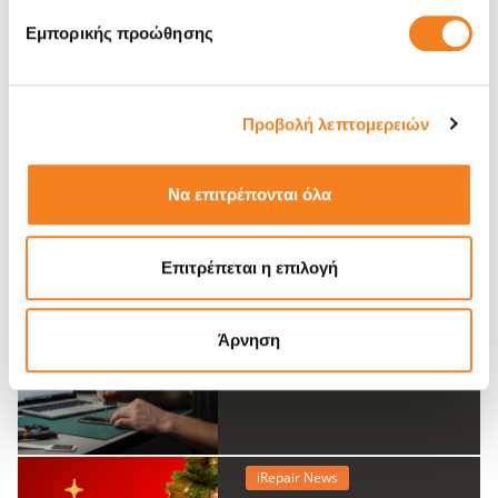
Εμπορικής προώθησης
iRepair News
H iRepair για
Προβολή λεπτομερειών
εξειδικευμένες επισκευές
συσκευών!
Να επιτρέπονται όλα
Επιτρέπεται η επιλογή
iRepair News
Πέντε μύθοι για τις
συσκευές σου που
Άρνηση
καταρρίπτουν οι
iRepair Experts.
iRepair News