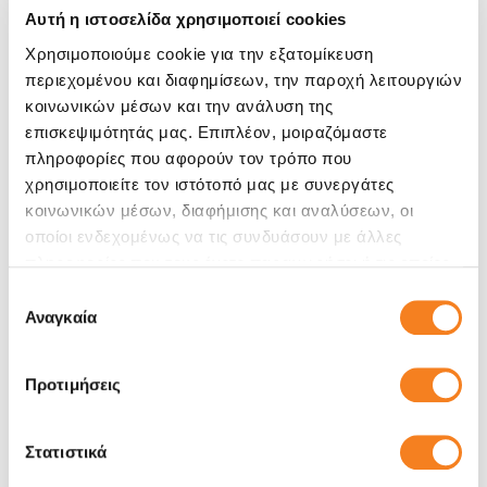
Αυτή η ιστοσελίδα χρησιμοποιεί cookies
Χρησιμοποιούμε cookie για την εξατομίκευση
περιεχομένου και διαφημίσεων, την παροχή λειτουργιών
κοινωνικών μέσων και την ανάλυση της
επισκεψιμότητάς μας. Επιπλέον, μοιραζόμαστε
πληροφορίες που αφορούν τον τρόπο που
χρησιμοποιείτε τον ιστότοπό μας με συνεργάτες
κοινωνικών μέσων, διαφήμισης και αναλύσεων, οι
οποίοι ενδεχομένως να τις συνδυάσουν με άλλες
πληροφορίες που τους έχετε παραχωρήσει ή τις οποίες
έχουν συλλέξει σε σχέση με την από μέρους σας χρήση
Επιλογή
των υπηρεσιών τους.
Αναγκαία
συγκατάθεσης
Προτιμήσεις
Στατιστικά