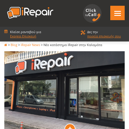
Κλείσε ραντεβού για
Δες την
Express Επισκευή
πορεία επισκευής σου
>
Blog
>
iRepair News
>
Νέο κατάστημα iRepair στην Καλαμάτα