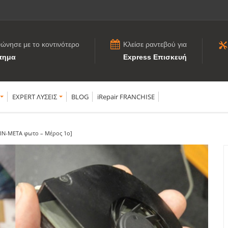
νώνησε με το κοντινότερο
Κλείσε ραντεβού για
τημα
Express Επισκευή
EXPERT ΛΥΣΕΙΣ
BLOG
iRepair FRANCHISE
ΡΙΝ-ΜΕΤΑ φωτο – Μέρος 1ο]