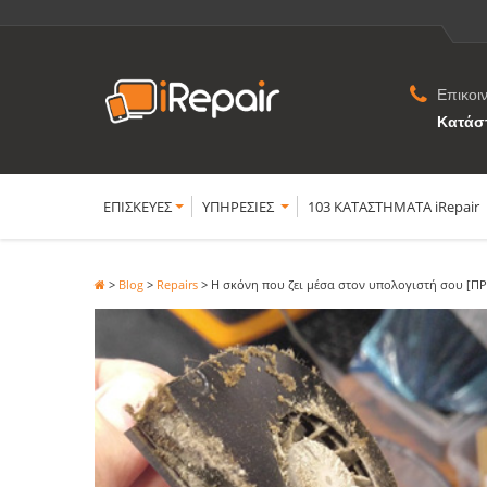
Επικοι
Κατάσ
ΕΠΙΣΚΕΥΕΣ
YΠΗΡΕΣΙΕΣ
103 ΚΑΤΑΣΤΗΜΑΤΑ iRepair
>
Blog
>
Repairs
>
Η σκόνη που ζει μέσα στον υπολογιστή σου [Π