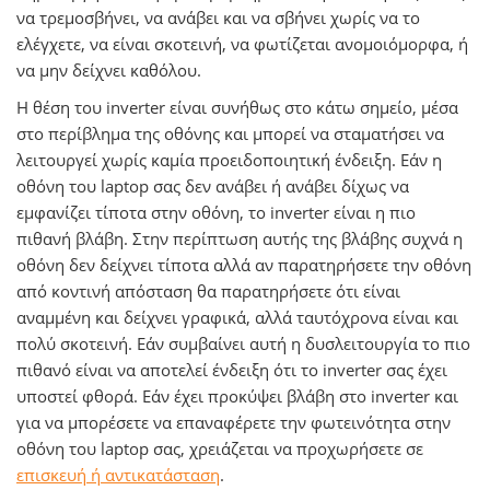
να τρεμοσβήνει, να ανάβει και να σβήνει χωρίς να το
ελέγχετε, να είναι σκοτεινή, να φωτίζεται ανομοιόμορφα, ή
να μην δείχνει καθόλου.
H θέση του inverter είναι συνήθως στο κάτω σημείο, μέσα
στο περίβλημα της οθόνης και μπορεί να σταματήσει να
λειτουργεί χωρίς καμία προειδοποιητική ένδειξη. Εάν η
οθόνη του laptop σας δεν ανάβει ή ανάβει δίχως να
εμφανίζει τίποτα στην οθόνη, το inverter είναι η πιο
πιθανή βλάβη. Στην περίπτωση αυτής της βλάβης συχνά η
οθόνη δεν δείχνει τίποτα αλλά αν παρατηρήσετε την οθόνη
από κοντινή απόσταση θα παρατηρήσετε ότι είναι
αναμμένη και δείχνει γραφικά, αλλά ταυτόχρονα είναι και
πολύ σκοτεινή. Εάν συμβαίνει αυτή η δυσλειτουργία το πιο
πιθανό είναι να αποτελεί ένδειξη ότι το inverter σας έχει
υποστεί φθορά. Εάν έχει προκύψει βλάβη στο inverter και
για να μπορέσετε να επαναφέρετε την φωτεινότητα στην
οθόνη του laptop σας, χρειάζεται να προχωρήσετε σε
επισκευή ή αντικατάσταση
.