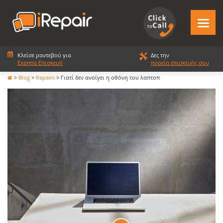
Κλείσε ραντεβού για
Δες την
Express Επισκευή
πορεία επισκευής σου
>
Blog
>
Repairs
>
Γιατί δεν ανοίγει η οθόνη του λαπτοπ