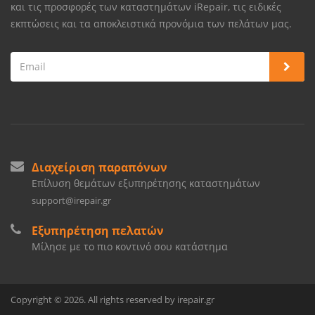
και τις προσφορές των καταστημάτων iRepair, τις ειδικές
εκπτώσεις και τα αποκλειστικά προνόμια των πελάτων μας.
Διαχείριση παραπόνων
Επίλυση θεμάτων εξυπηρέτησης καταστημάτων
support@irepair.gr
Εξυπηρέτηση πελατών
Μίλησε με το πιο κοντινό σου κατάστημα
Copyright © 2026. All rights reserved by irepair.gr