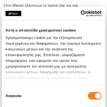
Στην iRepair ελέγχουμε το laptop σας και σας
ενημερώνουμε άμεσα για το είδος του προβλήματος, τον
χρόνο και το κόστος επισκευής. Ένας έμπειρος τεχνικός της
iRepair θα αναλάβει την επισκευή του laptop σας
διασφαλίζοντας τη σωστή του λειτουργία.
Αυτή η ιστοσελίδα χρησιμοποιεί cookies
Χρησιμοποιούμε cookie για την εξατομίκευση
περιεχομένου και διαφημίσεων, την παροχή λειτουργιών
κοινωνικών μέσων και την ανάλυση της
επισκεψιμότητάς μας. Επιπλέον, μοιραζόμαστε
πληροφορίες που αφορούν τον τρόπο που
χρησιμοποιείτε τον ιστότοπό μας με συνεργάτες
κοινωνικών μέσων, διαφήμισης και αναλύσεων, οι
οποίοι ενδεχομένως να τις συνδυάσουν με άλλες
πληροφορίες που τους έχετε παραχωρήσει ή τις οποίες
έχουν συλλέξει σε σχέση με την από μέρους σας χρήση
Επιλογή
των υπηρεσιών τους.
Αναγκαία
συγκατάθεσης