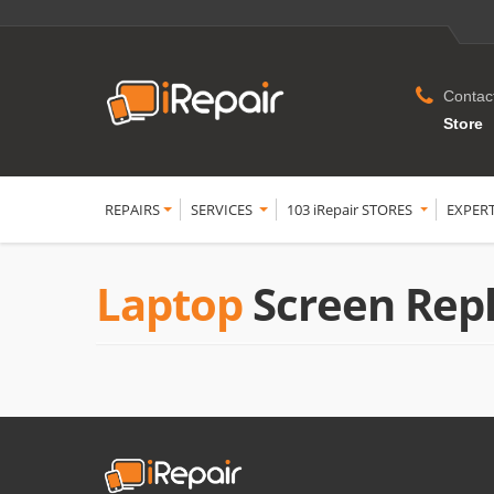
Contac
Store
REPAIRS
SERVICES
103 iRepair STORES
EXPER
Laptop
Screen Rep