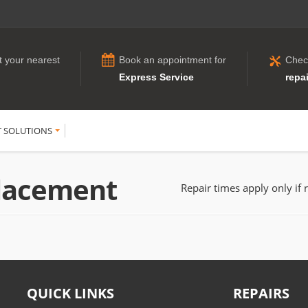
t your nearest
Book an appointment for
Chec
Express Service
repai
T SOLUTIONS
lacement
Repair times apply only if 
QUICK LINKS
REPAIRS