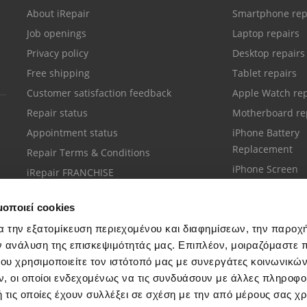
About iRepair
Smartphone rep
Job openings
Laptop repairs
Privacy policy
Desktop repairs
Free shipping
Tablet repairs
Customer satisfaction feedback
Apple Watch rep
Repair status
Motherboard re
Appointment status
iPhone Battery
Replacement
Repair Terms & Conditions
iPhone Screen
iRepair FRANCHISE
Replacement
μοποιεί cookies
α την εξατομίκευση περιεχομένου και διαφημίσεων, την παροχ
ν ανάλυση της επισκεψιμότητάς μας. Επιπλέον, μοιραζόμαστε 
ου χρησιμοποιείτε τον ιστότοπό μας με συνεργάτες κοινωνικώ
Customer support
, οι οποίοι ενδεχομένως να τις συνδυάσουν με άλλες πληροφο
Call your nearest store
 τις οποίες έχουν συλλέξει σε σχέση με την από μέρους σας χ