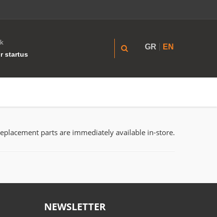
k
GR
EN
r startus
replacement parts are immediately available in-store.
NEWSLETTER