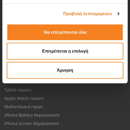
Repair status
Προβολή λεπτομερειών
Appointment status
Repair Terms & Conditions
Να επιτρέπονται όλα
iRepair FRANCHISE
Επιτρέπεται η επιλογή
REPAIRS
Smartphone repairs
Άρνηση
Laptop repairs
Desktop repairs
Tablet repairs
Apple Watch repairs
Motherboard repair
iPhone Battery Replacement
iPhone Screen Replacement