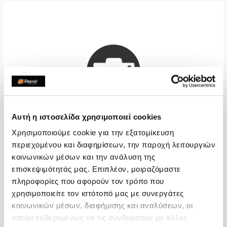
Αυτή η ιστοσελίδα χρησιμοποιεί cookies
Χρησιμοποιούμε cookie για την εξατομίκευση
Back Camera
περιεχομένου και διαφημίσεων, την παροχή λειτουργιών
κοινωνικών μέσων και την ανάλυση της
Call
επισκεψιμότητάς μας. Επιπλέον, μοιραζόμαστε
πληροφορίες που αφορούν τον τρόπο που
With 24% VAT
-
χρησιμοποιείτε τον ιστότοπό μας με συνεργάτες
Repair Time
2-4 hours
κοινωνικών μέσων, διαφήμισης και αναλύσεων, οι
οποίοι ενδεχομένως να τις συνδυάσουν με άλλες
Warranty
12 months